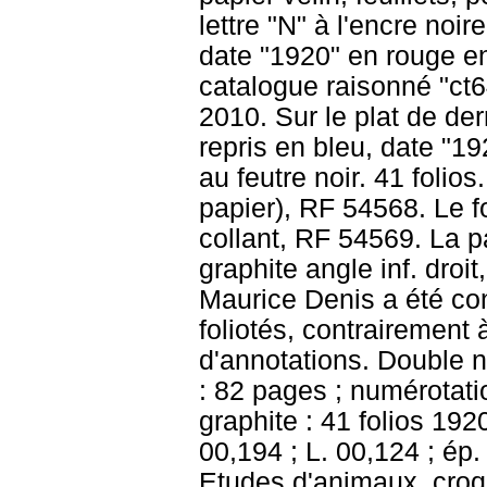
lettre "N" à l'encre noir
date "1920" en rouge en
catalogue raisonné "ct6
2010. Sur le plat de derr
repris en bleu, date "19
au feutre noir. 41 folios
papier), RF 54568. Le f
collant, RF 54569. La p
graphite angle inf. droit
Maurice Denis a été con
foliotés, contrairement 
d'annotations. Double 
: 82 pages ; numérotatio
graphite : 41 folios 19
00,194 ; L. 00,124 ; ép. 
Etudes d'animaux, croq