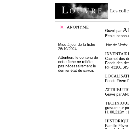
Les colle
ANONYME
A
Gravé par
Ecole inconnu
Mise à jour de la fiche
Vue de Venise
26/10/2024
INVENTAIRE
Attention, le contenu de
Cabinet des d
cette fiche ne reflète
Fonds des des
pas nécessairement le
RF 43106.BIS
dernier état du savoir.
LOCALISATI
Fonds Fèvre-
ATTRIBUTI
Gravé par A
TECHNIQUE
gravure sur pa
H. 00,212m ; 
HISTORIQUE
Famille Fèvre 