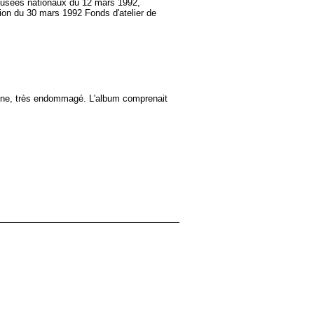
musées nationaux du 12 mars 1992,
ion du 30 mars 1992 Fonds d'atelier de
brune, très endommagé. L'album comprenait