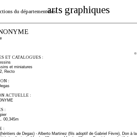
arts graphiques
ctions du département des
NONYME
e
©
S ET CATALOGUES :
essins
sins et miniatures
2, Recto
ON :
Degas
ON ACTUELLE :
NONYME
S :
pier
L. 00,345m
 :
(héritiers de Degas) - Alberto Martinez (fils adoptif de Gabriel Fèvre), Don à