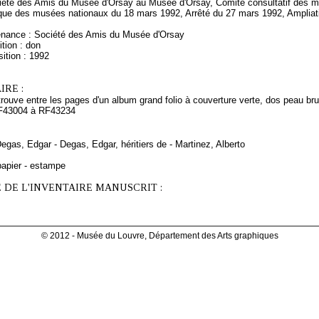
iété des Amis du Musée d'Orsay au Musée d'Orsay, Comité consultatif des 
tique des musées nationaux du 18 mars 1992, Arrêté du 27 mars 1992, Ampliat
enance : Société des Amis du Musée d'Orsay
tion : don
ition : 1992
RE :
trouve entre les pages d'un album grand folio à couverture verte, dos peau 
RF43004 à RF43234
Degas, Edgar - Degas, Edgar, héritiers de - Martinez, Alberto
papier - estampe
 DE L'INVENTAIRE MANUSCRIT :
© 2012 - Musée du Louvre, Département des Arts graphiques