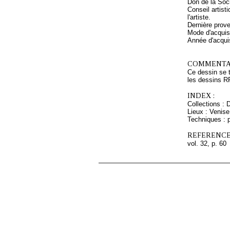
Don de la Soc
Conseil artis
l'artiste.
Dernière prov
Mode d'acquisi
Année d'acquis
COMMENTAI
Ce dessin se 
les dessins 
INDEX :
Collections : 
Lieux : Venise
Techniques : 
REFERENCE
vol. 32, p. 60