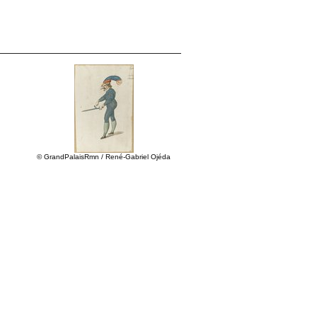
© GrandPalaisRmn / René-Gabriel Ojéda