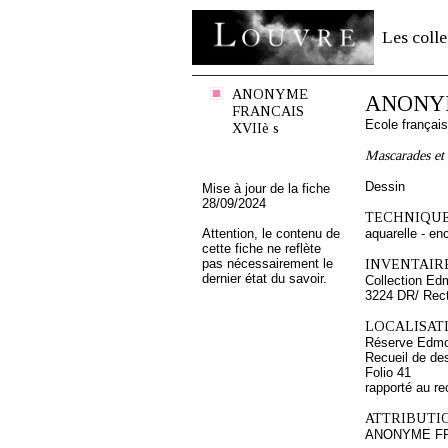
Les colle
ANONYME
ANONYM
FRANCAIS
Ecole françai
XVIIè s
Mascarades et 
Dessin
Mise à jour de la fiche
28/09/2024
TECHNIQUE
Attention, le contenu de
aquarelle - en
cette fiche ne reflète
pas nécessairement le
INVENTAIRE
dernier état du savoir.
Collection Ed
3224 DR/ Rec
LOCALISATI
Réserve Edmo
Recueil de de
Folio 41
rapporté au re
ATTRIBUTI
ANONYME FR