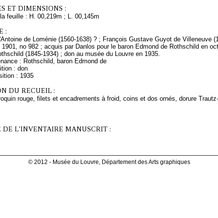
S ET DIMENSIONS :
a feuille : H. 00,219m ; L. 00,145m
 :
d'Antoine de Loménie (1560-1638) ? ; François Gustave Guyot de Villeneuve (1
, 1901, no 982 ; acquis par Danlos pour le baron Edmond de Rothschild en oct
hschild (1845-1934) ; don au musée du Louvre en 1935.
enance : Rothschild, baron Edmond de
tion : don
ition : 1935
N DU RECUEIL :
oquin rouge, filets et encadrements à froid, coins et dos ornés, dorure Traut
 DE L'INVENTAIRE MANUSCRIT :
© 2012 - Musée du Louvre, Département des Arts graphiques