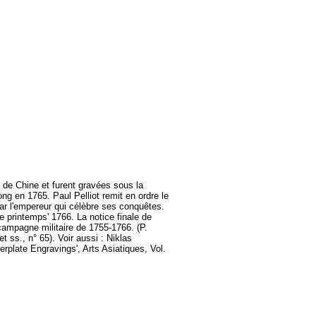
r de Chine et furent gravées sous la
ng en 1765. Paul Pelliot remit en ordre le
ar l'empereur qui célèbre ses conquêtes.
de printemps' 1766. La notice finale de
campagne militaire de 1755-1766. (P.
t ss., n° 65). Voir aussi : Niklas
plate Engravings', Arts Asiatiques, Vol.