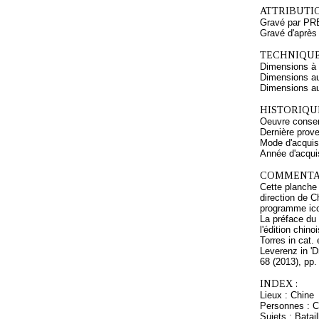
ATTRIBUTI
Gravé par PR
Gravé d'aprè
TECHNIQUE
Dimensions à l
Dimensions au
Dimensions au 
HISTORIQUE
Oeuvre conser
Dernière prov
Mode d'acquisi
Année d'acquis
COMMENTAI
Cette planche 
direction de C
programme ico
La préface du 
l'édition chin
Torres in cat.
Leverenz in 'D
68 (2013), pp.
INDEX :
Lieux : Chine
Personnes : C
Sujets : Batai