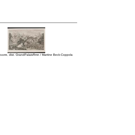
uvre, dist. GrandPalaisRmn / Martine Beck-Coppola