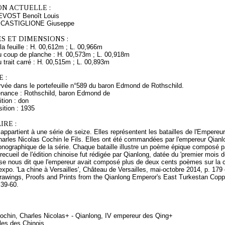
ON ACTUELLE :
EVOST Benoît Louis
s CASTIGLIONE Giuseppe
S ET DIMENSIONS :
a feuille : H. 00,612m ; L. 00,966m
 coup de planche : H. 00,573m ; L. 00,918m
trait carré : H. 00,515m ; L. 00,893m
 :
vée dans le portefeuille n°589 du baron Edmond de Rothschild.
enance : Rothschild, baron Edmond de
tion : don
ition : 1935
RE :
appartient à une série de seize. Elles représentent les batailles de l'Empereu
harles Nicolas Cochin le Fils. Elles ont été commandées par l'empereur Qianlo
nographique de la série. Chaque bataille illustre un poème épique composé p
recueil de l'édition chinoise fut rédigée par Qianlong, datée du 'premier mois 
oise nous dit que l'empereur avait composé plus de deux cents poèmes sur la 
 expo. 'La chine à Versailles', Château de Versailles, mai-octobre 2014, p. 179 e
rawings, Proofs and Prints from the Qianlong Emperor's East Turkestan Copper
 39-60.
ochin, Charles Nicolas+ - Qianlong, IV empereur des Qing+
lles des Chinois