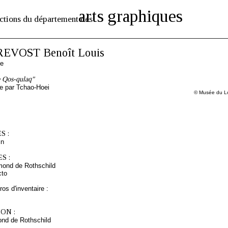
arts graphiques
ctions du département des
REVOST Benoît Louis
se
 Qos-qulaq"
ée par Tchao-Hoei
© Musée du Lo
S :
in
S :
mond de Rothschild
cto
os d'inventaire :
ON :
nd de Rothschild