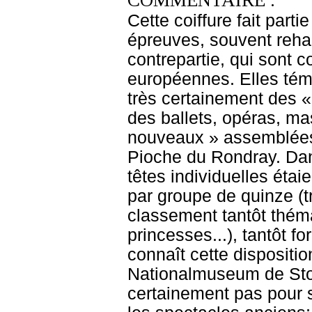
COMMENTAIRE :
Cette coiffure fait part
épreuves, souvent rehau
contrepartie, qui sont 
européennes. Elles témo
très certainement des «
des ballets, opéras, ma
nouveaux » assemblées 
Pioche du Rondray. Dan
têtes individuelles étai
par groupe de quinze (t
classement tantôt thémat
princesses...), tantôt 
connaît cette dispositi
Nationalmuseum de Stock
certainement pas pour 