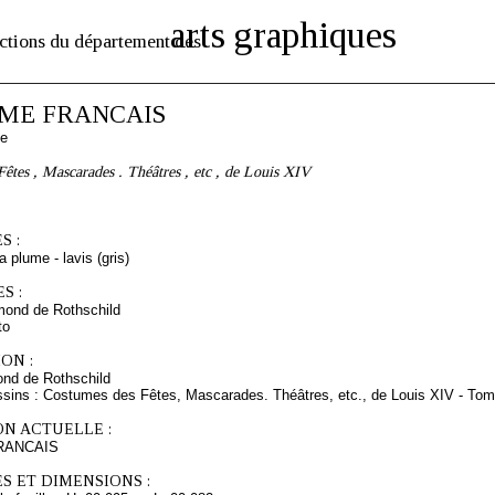
arts graphiques
ctions du département des
ME FRANCAIS
se
êtes , Mascarades . Théâtres , etc , de Louis XIV
S :
a plume - lavis (gris)
S :
mond de Rothschild
to
ON :
nd de Rothschild
ssins : Costumes des Fêtes, Mascarades. Théâtres, etc., de Louis XIV - To
ON ACTUELLE :
RANCAIS
S ET DIMENSIONS :