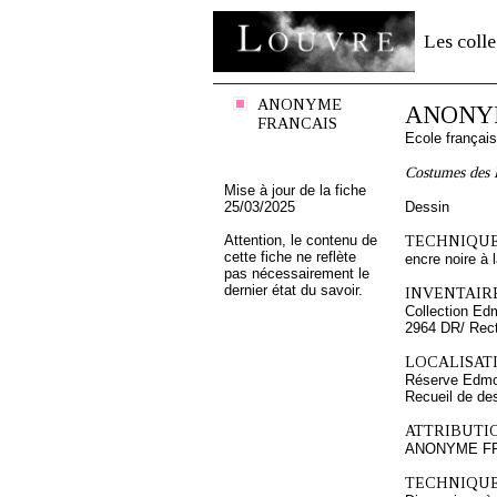
Les colle
ANONYME
ANONY
FRANCAIS
Ecole françai
Costumes des F
Mise à jour de la fiche
25/03/2025
Dessin
Attention, le contenu de
TECHNIQUE
cette fiche ne reflète
encre noire à l
pas nécessairement le
dernier état du savoir.
INVENTAIRE
Collection Ed
2964 DR/ Rec
LOCALISATI
Réserve Edmo
Recueil de de
ATTRIBUTI
ANONYME F
TECHNIQUE