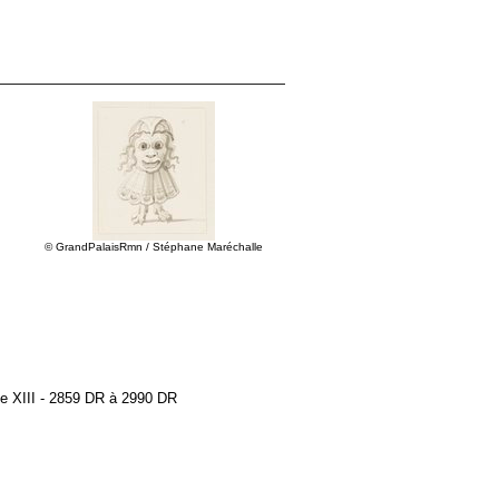
© GrandPalaisRmn / Stéphane Maréchalle
me XIII - 2859 DR à 2990 DR