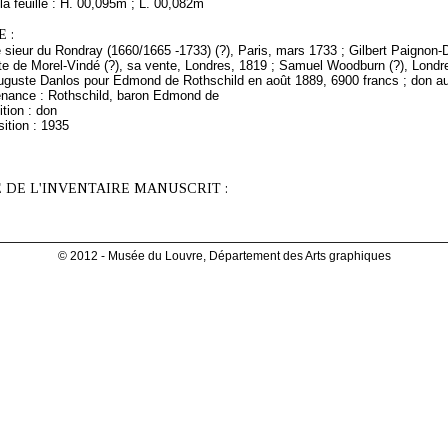
a feuille : H. 00,095m ; L. 00,082m
 :
sieur du Rondray (1660/1665 -1733) (?), Paris, mars 1733 ; Gilbert Paignon-Di
te de Morel-Vindé (?), sa vente, Londres, 1819 ; Samuel Woodburn (?), Londre
Auguste Danlos pour Edmond de Rothschild en août 1889, 6900 francs ; don 
enance : Rothschild, baron Edmond de
tion : don
ition : 1935
 DE L'INVENTAIRE MANUSCRIT :
© 2012 - Musée du Louvre, Département des Arts graphiques