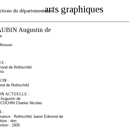
arts graphiques
ctions du département des
UBIN Augustin de
se
 Romain
S :
mond de Rothschild
cto
ON :
nd de Rothschild
ON ACTUELLE :
Augustin de
 COCHIN Charles Nicolas
 :
enance : Rothschild, baron Edmond de
tion : don
ition : 1935