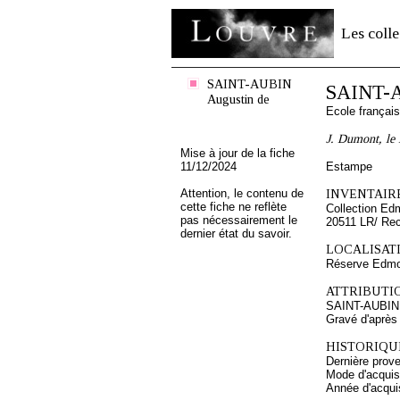
Les colle
SAINT-AUBIN
SAINT-A
Augustin de
Ecole françai
J. Dumont, le
Mise à jour de la fiche
11/12/2024
Estampe
Attention, le contenu de
INVENTAIRE
cette fiche ne reflète
Collection Ed
pas nécessairement le
20511 LR/ Re
dernier état du savoir.
LOCALISATI
Réserve Edmo
ATTRIBUTI
SAINT-AUBIN 
Gravé d'après
HISTORIQUE
Dernière prov
Mode d'acquisi
Année d'acquis