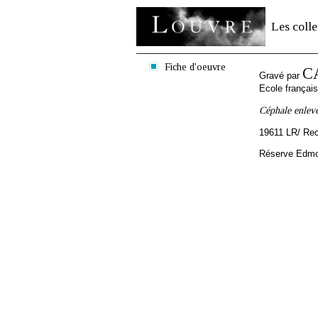
Les colle
Fiche d'oeuvre
C
Gravé par
Ecole françai
Céphale enlevé
19611 LR/ Re
Réserve Edmon