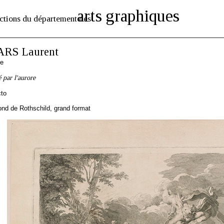
arts graphiques
ctions du département des
ARS Laurent
se
 par l'aurore
cto
d de Rothschild, grand format