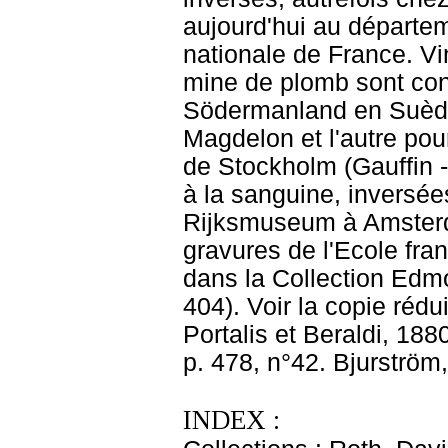
aujourd'hui au départe
nationale de France. Vi
mine de plomb sont con
Södermanland en Suède.
Magdelon et l'autre po
de Stockholm (Gauffin -
à la sanguine, inversées
Rijksmuseum à Amsterda
gravures de l'Ecole fr
dans la Collection Edmo
404). Voir la copie réd
Portalis et Beraldi, 1880
p. 478, n°42. Bjurström,
INDEX :