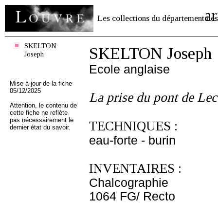
ar
Les collections du département des
SKELTON
SKELTON Joseph
Joseph
Ecole anglaise
Mise à jour de la fiche
05/12/2025
La prise du pont de Lec
Attention, le contenu de
cette fiche ne reflète
pas nécessairement le
TECHNIQUES :
dernier état du savoir.
eau-forte - burin
INVENTAIRES :
Chalcographie
1064 FG/ Recto