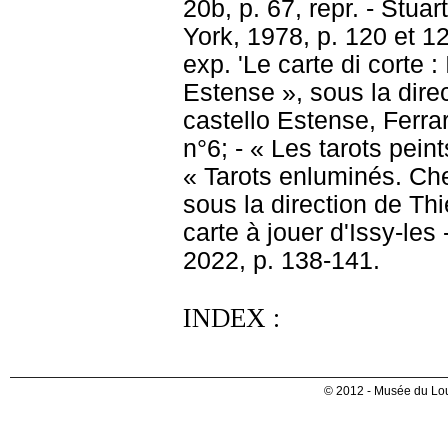
20b, p. 67, repr. - Stua
York, 1978, p. 120 et 12
exp. 'Le carte di corte :
Estense », sous la direc
castello Estense, Ferra
n°6; - « Les tarots pein
« Tarots enluminés. Che
sous la direction de Th
carte à jouer d'Issy-l
2022, p. 138-141.
INDEX :
© 2012 - Musée du Lou