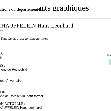
arts graphiques
ctions du département des
CHAUFFELEIN Hans Leonhard
nde
u Tewrdanck avant le texte au verso
S :
© M
is
S :
mond de Rothschild
os d'inventaire :
ON :
d de Rothschild, petit format
ON ACTUELLE :
CHAUFFELEIN Hans Leonhard