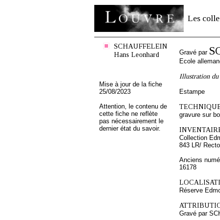
Les colle
SCHAUFFELEIN
S
Gravé par
Hans Leonhard
Ecole allema
Illustration d
Mise à jour de la fiche
25/08/2023
Estampe
Attention, le contenu de
TECHNIQUE
cette fiche ne reflète
gravure sur bo
pas nécessairement le
dernier état du savoir.
INVENTAIRE
Collection Ed
843 LR/ Recto
Anciens numér
16178
LOCALISATI
Réserve Edmon
ATTRIBUTI
Gravé par S