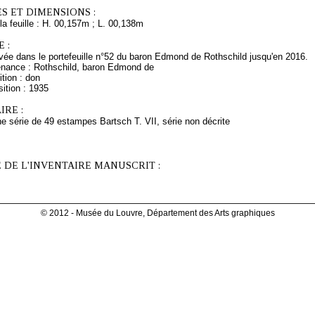
S ET DIMENSIONS :
a feuille : H. 00,157m ; L. 00,138m
 :
ée dans le portefeuille n°52 du baron Edmond de Rothschild jusqu'en 2016.
enance : Rothschild, baron Edmond de
tion : don
ition : 1935
RE :
une série de 49 estampes Bartsch T. VII, série non décrite
 DE L'INVENTAIRE MANUSCRIT :
© 2012 - Musée du Louvre, Département des Arts graphiques