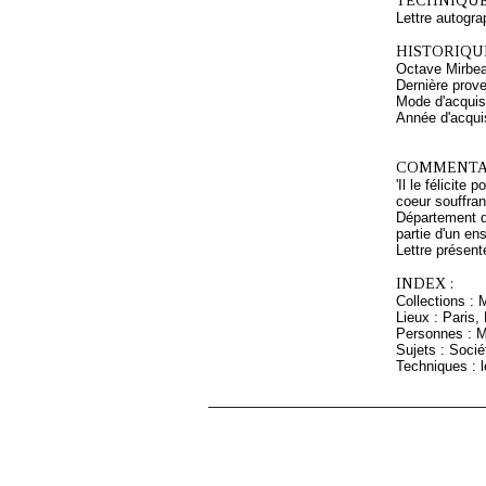
TECHNIQUE
Lettre autogra
HISTORIQUE
Octave Mirbeau
Dernière prov
Mode d'acquisi
Année d'acquis
COMMENTAI
'Il le félicite
coeur souffran
Département de
partie d'un en
Lettre présent
INDEX :
Collections :
Lieux : Paris
Personnes : M
Sujets : Socié
Techniques : l