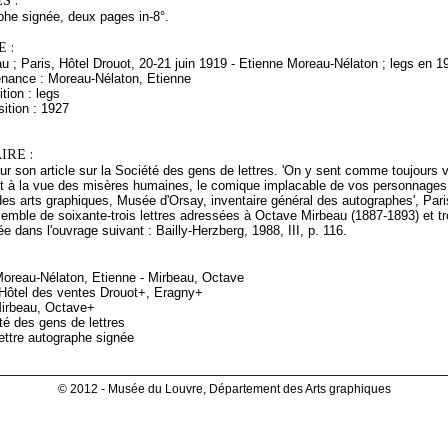
S :
phe signée, deux pages in-8°.
 :
 ; Paris, Hôtel Drouot, 20-21 juin 1919 - Etienne Moreau-Nélaton ; legs en 1
enance : Moreau-Nélaton, Etienne
tion : legs
ition : 1927
RE :
 pour son article sur la Société des gens de lettres. 'On y sent comme toujours 
t à la vue des misères humaines, le comique implacable de vos personnages.'
s arts graphiques, Musée d'Orsay, inventaire général des autographes', Pari
semble de soixante-trois lettres adressées à Octave Mirbeau (1887-1893) et tro
ée dans l'ouvrage suivant : Bailly-Herzberg, 1988, III, p. 116.
 Moreau-Nélaton, Etienne - Mirbeau, Octave
, Hôtel des ventes Drouot+, Eragny+
irbeau, Octave+
té des gens de lettres
ettre autographe signée
© 2012 - Musée du Louvre, Département des Arts graphiques