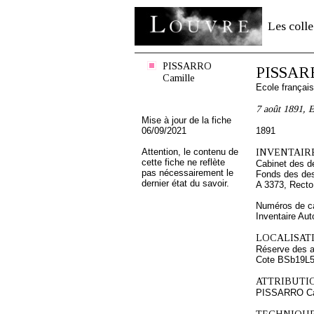
Les colle
PISSARRO
PISSARR
Camille
Ecole françai
7 août 1891, 
Mise à jour de la fiche
06/09/2021
1891
Attention, le contenu de
INVENTAIRE
cette fiche ne reflète
Cabinet des d
pas nécessairement le
Fonds des des
dernier état du savoir.
A 3373, Recto
Numéros de ca
Inventaire Au
LOCALISATI
Réserve des 
Cote BSb19L
ATTRIBUTI
PISSARRO Ca