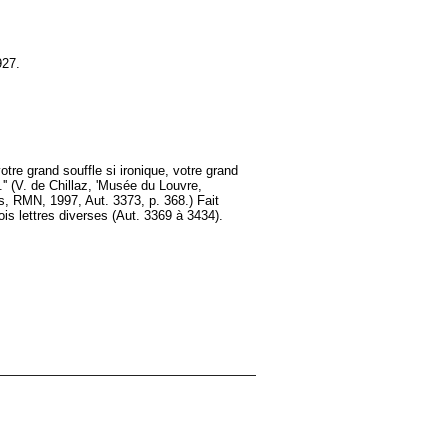
927.
votre grand souffle si ironique, votre grand
' (V. de Chillaz, 'Musée du Louvre,
s, RMN, 1997, Aut. 3373, p. 368.) Fait
is lettres diverses (Aut. 3369 à 3434).