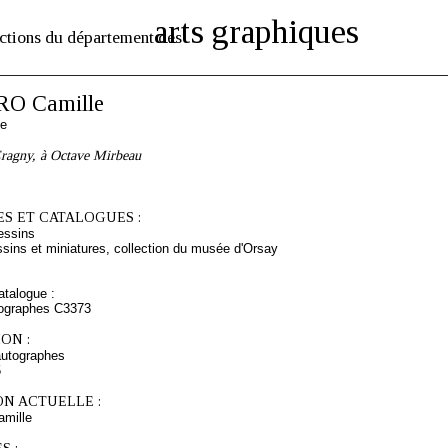
arts graphiques
ctions du département des
O Camille
se
Eragny, à Octave Mirbeau
S ET CATALOGUES :
essins
sins et miniatures, collection du musée d'Orsay
talogue :
tographes C3373
ON :
autographes
5
ON ACTUELLE :
mille