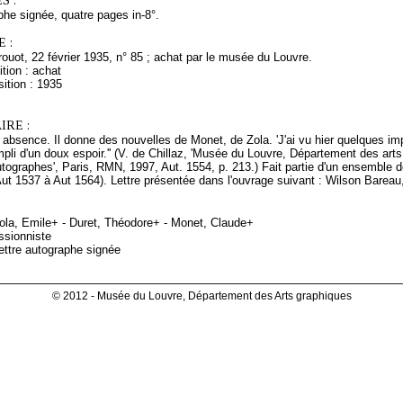
S :
phe signée, quatre pages in-8°.
 :
rouot, 22 février 1935, n° 85 ; achat par le musée du Louvre.
tion : achat
ition : 1935
RE :
on absence. Il donne des nouvelles de Monet, de Zola. 'J'ai vu hier quelques 
mpli d'un doux espoir.'' (V. de Chillaz, 'Musée du Louvre, Département des art
tographes', Paris, RMN, 1997, Aut. 1554, p. 213.) Fait partie d'un ensemble d
ut 1537 à Aut 1564). Lettre présentée dans l'ouvrage suivant : Wilson Bareau
ola, Emile+ - Duret, Théodore+ - Monet, Claude+
ssionniste
ettre autographe signée
© 2012 - Musée du Louvre, Département des Arts graphiques