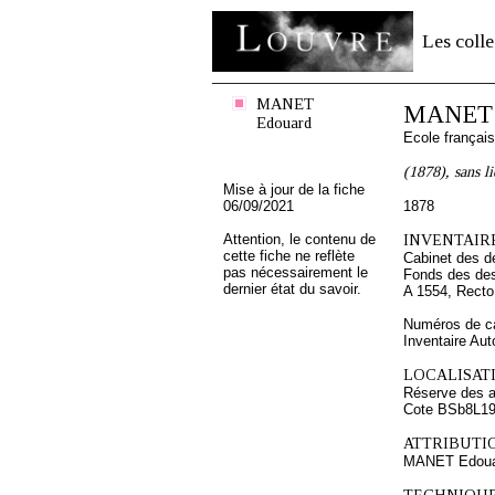
Les colle
MANET
MANET 
Edouard
Ecole françai
(1878), sans l
Mise à jour de la fiche
06/09/2021
1878
Attention, le contenu de
INVENTAIRE
cette fiche ne reflète
Cabinet des d
pas nécessairement le
Fonds des des
dernier état du savoir.
A 1554, Recto
Numéros de ca
Inventaire Au
LOCALISATI
Réserve des 
Cote BSb8L1
ATTRIBUTI
MANET Edoua