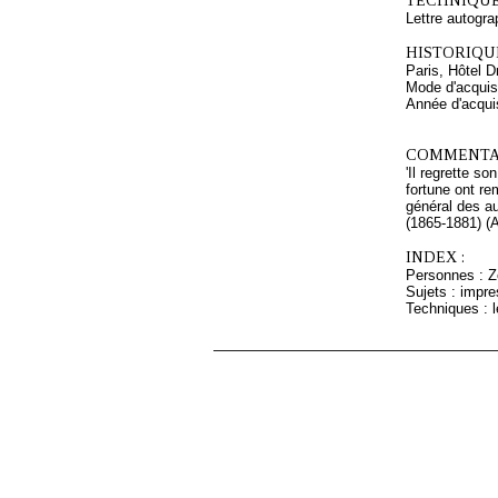
TECHNIQUE
Lettre autogra
HISTORIQUE
Paris, Hôtel D
Mode d'acquisi
Année d'acquis
COMMENTAI
'Il regrette s
fortune ont re
général des au
(1865-1881) (A
INDEX :
Personnes : Z
Sujets : impre
Techniques : l