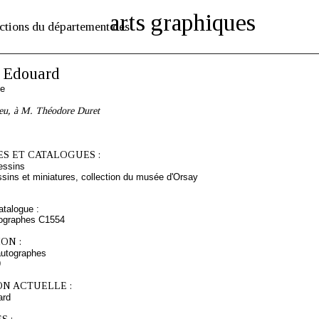
arts graphiques
ctions du département des
Edouard
se
ieu, à M. Théodore Duret
S ET CATALOGUES :
essins
sins et miniatures, collection du musée d'Orsay
talogue :
tographes C1554
ON :
autographes
9
ON ACTUELLE :
rd