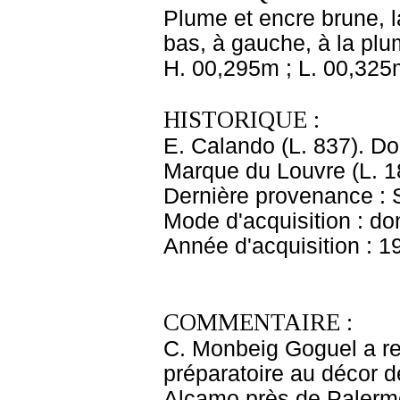
Plume et encre brune, la
bas, à gauche, à la plume
H. 00,295m ; L. 00,325
HISTORIQUE :
E. Calando (L. 837). D
Marque du Louvre (L. 1
Dernière provenance : 
Mode d'acquisition : do
Année d'acquisition : 1
COMMENTAIRE :
C. Monbeig Goguel a r
préparatoire au décor d
Alcamo près de Palerme