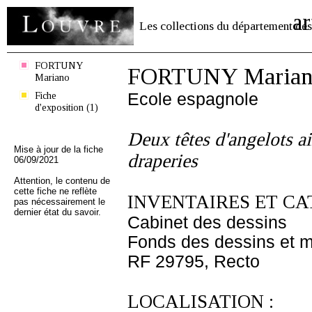
ar
Les collections du département des
FORTUNY
FORTUNY Marian
Mariano
Fiche
Ecole espagnole
d'exposition (1)
Deux têtes d'angelots ai
Mise à jour de la fiche
draperies
06/09/2021
Attention, le contenu de
cette fiche ne reflète
INVENTAIRES ET CA
pas nécessairement le
dernier état du savoir.
Cabinet des dessins
Fonds des dessins et m
RF 29795, Recto
LOCALISATION :