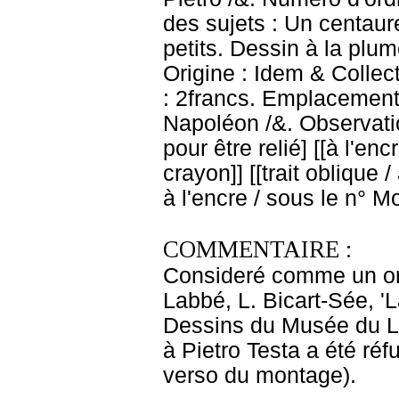
des sujets : Un centaure
petits. Dessin à la plu
Origine : Idem & Collect
: 2francs. Emplacement
Napoléon /&. Observati
pour être relié] [[à l'enc
crayon]] [[trait oblique /
à l'encre / sous le n° M
COMMENTAIRE :
Consideré comme un orig
Labbé, L. Bicart-Sée, '
Dessins du Musée du Louv
à Pietro Testa a été ré
verso du montage).