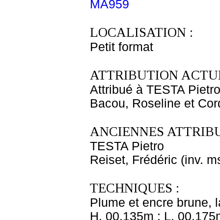
MA959
LOCALISATION :
Petit format
ATTRIBUTION ACTUE
Attribué à TESTA Pietr
Bacou, Roseline et Cor
ANCIENNES ATTRIBU
TESTA Pietro
Reiset, Frédéric (inv. m
TECHNIQUES :
Plume et encre brune, la
H. 00,135m ; L. 00,175