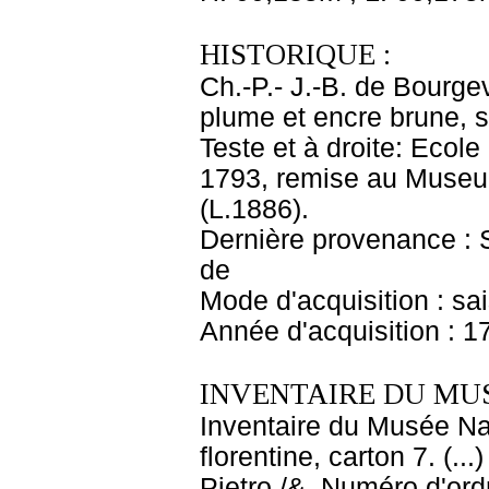
HISTORIQUE :
Ch.-P.- J.-B. de Bourgev
plume et encre brune, s
Teste et à droite: Ecol
1793, remise au Museu
(L.1886).
Dernière provenance : S
de
Mode d'acquisition : sa
Année d'acquisition : 1
INVENTAIRE DU MU
Inventaire du Musée Nap
florentine, carton 7. (.
Pietro /&. Numéro d'ord