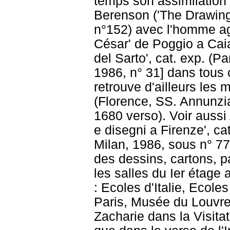
temps son assimilation à
Berenson ('The Drawings
n°152) avec l'homme age
César' de Poggio a Cai
del Sarto', cat. exp. (
1986, n° 31] dans tous 
retrouve d'ailleurs les
(Florence, SS. Annunzia
1680 verso). Voir aussi 
e disegni a Firenze', ca
Milan, 1986, sous n° 7
des dessins, cartons, 
les salles du Ier étage
: Ecoles d'Italie, Ecol
Paris, Musée du Louvre
Zacharie dans la Visit