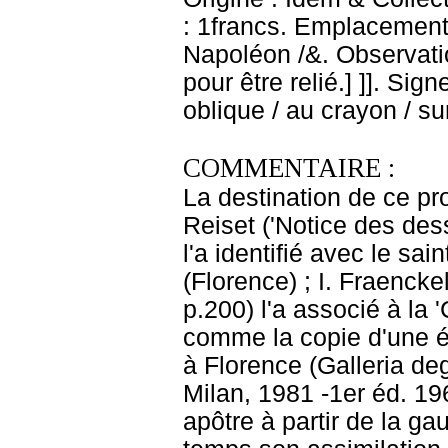
: 1francs. Emplacement
Napoléon /&. Observati
pour être relié.] ]]. Sign
oblique / au crayon / su
COMMENTAIRE :
La destination de ce pr
Reiset ('Notice des des
l'a identifié avec le sai
(Florence) ; I. Fraencke
p.200) l'a associé à la
comme la copie d'une é
à Florence (Galleria degl
Milan, 1981 -1er éd. 19
apôtre à partir de la g