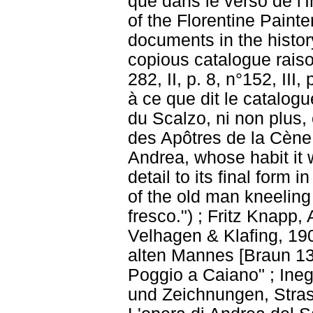
que dans le verso de l'
of the Florentine Painter
documents in the histor
copious catalogue raison
282, II, p. 8, n°152, III
à ce que dit le catalogu
du Scalzo, ni non plus,
des Apôtres de la Cène 
Andrea, whose habit it
detail to its final form 
of the old man kneeling
fresco.") ; Fritz Knapp,
Velhagen & Klafing, 190
alten Mannes [Braun 13
Poggio a Caiano" ; Ine
und Zeichnungen, Stras