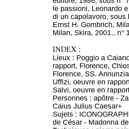
editore, 1986, sous n° 7
le passioni, Leonardo e 
di un capolavoro, sous 
Ernst H. Gombrich, Mila
Milan, Skira, 2001., n° 
INDEX :
Lieux : Poggio a Caiano
rapport, Florence, Chio
Florence, SS. Annunziat
Uffizi, oeuvre en rappo
Salvi, oeuvre en rappor
Personnes : apôtre - Zac
Caius Julius Caesar+
Sujets : ICONOGRAPHIE
de César - Madonna del