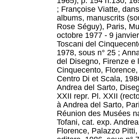
1965), p. 154 n.130, 165
; Françoise Viatte, dan
albums, manuscrits (sou
Rose Séguy), Paris, Mus
octobre 1977 - 9 janvie
Toscani del Cinquecento
1978, sous n° 25 ; Anna
del Disegno, Firenze e 
Cinquecento, Florence, G
Centro Di et Scala, 1980
Andrea del Sarto, Diseg
XXII repr. Pl. XXII (re
à Andrea del Sarto, Pa
Réunion des Musées nat
Tofani, cat. exp. Andrea
Florence, Palazzo Pitti