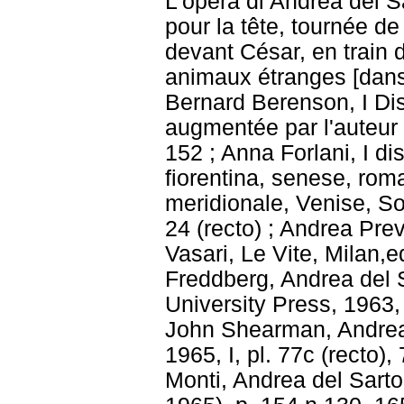
L'opera di Andrea del S
pour la tête, tournée de
devant César, en train 
animaux étranges [dans 
Bernard Berenson, I Diseg
augmentée par l'auteur 3 
152 ; Anna Forlani, I di
fiorentina, senese, rom
meridionale, Venise, Sod
24 (recto) ; Andrea Previ
Vasari, Le Vite, Milan,e
Freddberg, Andrea del S
University Press, 1963, I,
John Shearman, Andrea 
1965, I, pl. 77c (recto),
Monti, Andrea del Sarto