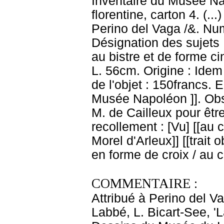
Inventaire du Musée Nap
florentine, carton 4. (.
Perino del Vaga /&. Num
Désignation des sujets
au bistre et de forme ci
L. 56cm. Origine : Idem 
de l'objet : 150francs.
Musée Napoléon ]]. Obs
M. de Cailleux pour être
recollement : [Vu] [[au cr
Morel d'Arleux]] [[trait o
en forme de croix / au 
COMMENTAIRE :
Attribué à Perino del Va
Labbé, L. Bicart-See, '