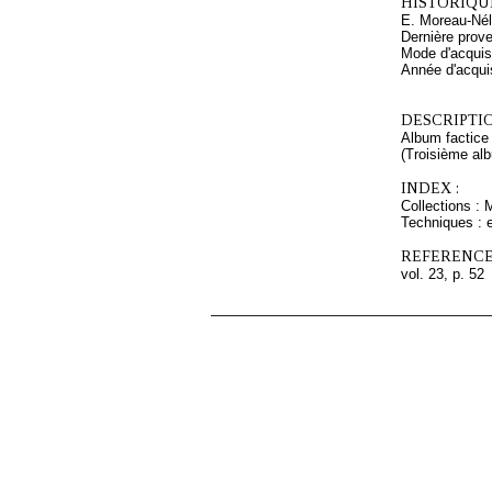
HISTORIQUE
E. Moreau-Nél
Dernière prov
Mode d'acquisi
Année d'acquis
DESCRIPTIO
Album factice 
(Troisième alb
INDEX :
Collections : 
Techniques : e
REFERENCE
vol. 23, p. 52