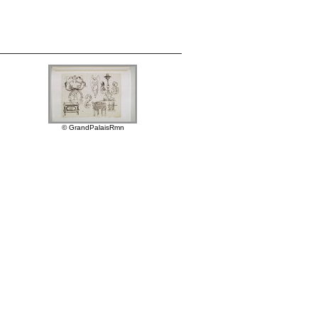
© GrandPalaisRmn