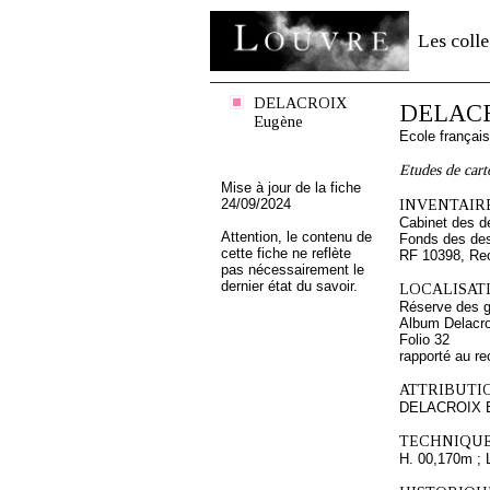
Les colle
DELACROIX
DELACR
Eugène
Ecole françai
Etudes de cart
Mise à jour de la fiche
24/09/2024
INVENTAIRE
Cabinet des d
Attention, le contenu de
Fonds des des
cette fiche ne reflète
RF 10398, Re
pas nécessairement le
dernier état du savoir.
LOCALISATI
Réserve des 
Album Delacro
Folio 32
rapporté au re
ATTRIBUTI
DELACROIX 
TECHNIQUE
H. 00,170m ; 