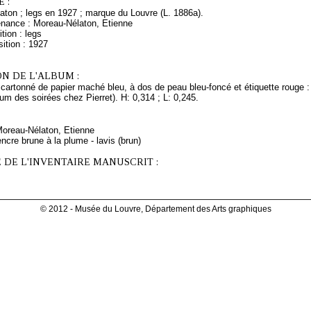
 :
aton ; legs en 1927 ; marque du Louvre (L. 1886a).
enance : Moreau-Nélaton, Etienne
tion : legs
ition : 1927
N DE L'ALBUM :
cartonné de papier maché bleu, à dos de peau bleu-foncé et étiquette rouge : 
um des soirées chez Pierret). H: 0,314 ; L: 0,245.
Moreau-Nélaton, Etienne
ncre brune à la plume - lavis (brun)
 DE L'INVENTAIRE MANUSCRIT :
© 2012 - Musée du Louvre, Département des Arts graphiques