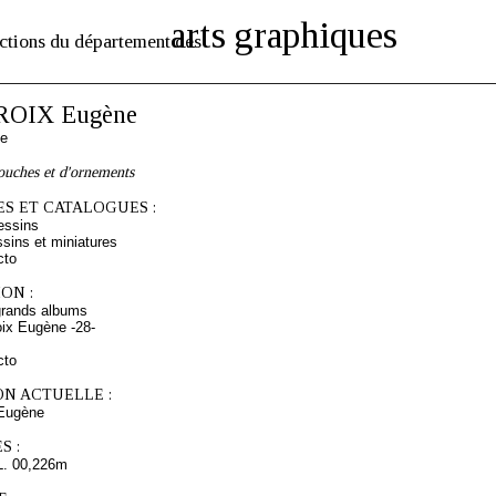
arts graphiques
ctions du département des
OIX Eugène
se
ouches et d'ornements
S ET CATALOGUES :
essins
sins et miniatures
cto
ON :
grands albums
ix Eugène -28-
cto
ON ACTUELLE :
Eugène
S :
L. 00,226m