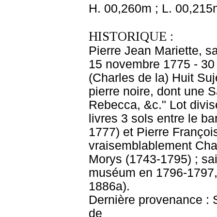
H. 00,260m ; L. 00,215
HISTORIQUE :
Pierre Jean Mariette, s
15 novembre 1775 - 30 j
(Charles de la) Huit Su
pierre noire, dont une 
Rebecca, &c." Lot divi
livres 3 sols entre le 
1777) et Pierre Franço
vraisemblablement Char
Morys (1743-1795) ; sa
muséum en 1796-1797, 
1886a).
Dernière provenance : S
de