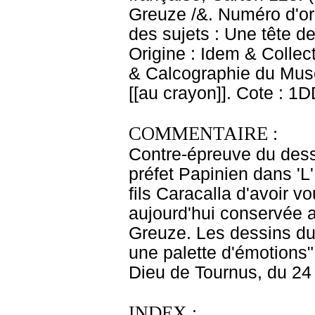
Greuze /&. Numéro d'ord
des sujets : Une tête de
Origine : Idem & Collec
& Calcographie du Musé
[[au crayon]]. Cote : 1
COMMENTAIRE :
Contre-épreuve du dess
préfet Papinien dans '
fils Caracalla d'avoir v
aujourd'hui conservée 
Greuze. Les dessins du 
une palette d'émotions"
Dieu de Tournus, du 24
INDEX :