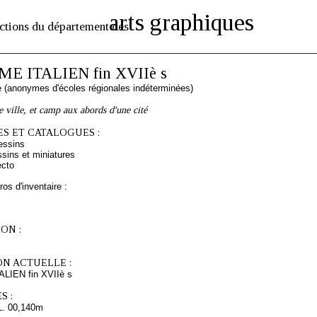
arts graphiques
ctions du département des
 ITALIEN fin XVIIè s
ne (anonymes d'écoles régionales indéterminées)
 ville, et camp aux abords d'une cité
S ET CATALOGUES :
essins
sins et miniatures
ecto
os d'inventaire :
ON :
ON ACTUELLE :
IEN fin XVIIè s
S :
L. 00,140m