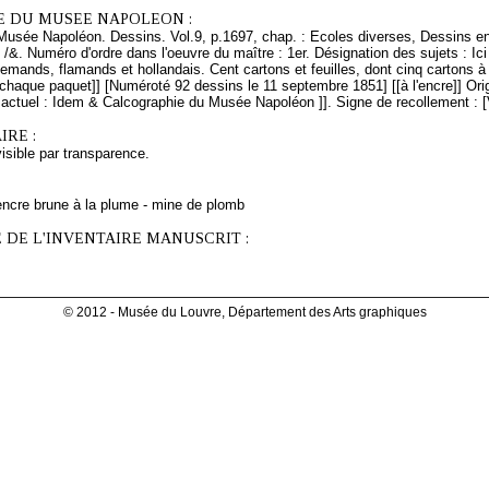
E DU MUSEE NAPOLEON :
Musée Napoléon. Dessins. Vol.9, p.1697, chap. : Ecoles diverses, Dessins en
 /&. Numéro d'ordre dans l'oeuvre du maître : 1er. Désignation des sujets : I
lemands, flamands et hollandais. Cent cartons et feuilles, dont cinq cartons
chaque paquet]] [Numéroté 92 dessins le 11 septembre 1851] [[à l'encre]] Orig
ctuel : Idem & Calcographie du Musée Napoléon ]]. Signe de recollement : [V
RE :
isible par transparence.
encre brune à la plume - mine de plomb
 DE L'INVENTAIRE MANUSCRIT :
© 2012 - Musée du Louvre, Département des Arts graphiques