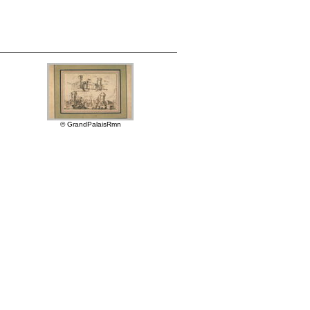
© GrandPalaisRmn