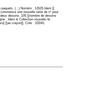
 paquets. (...) Numéro : 12625.Idem [[
ci commence une nouvelle série de n° pour
 à deux dessins. 105 [[nombre de dessins
ine : Idem & Collection nouvelle /&.
u] [[au crayon]]. Cote : 1DD41