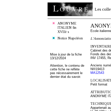
Les colle
ANONYME
ANONYME
ITALIEN fin
Ecole italien
XVIIè s
Notice Napoléon
L'Annonciatio
INVENTAIRE
Cabinet des d
Fonds des des
Mise à jour de la fiche
INV 17455, R
13/12/2024
Anciens numér
Attention, le contenu de
NIII19413
cette fiche ne reflète
MA12543
pas nécessairement le
dernier état du savoir.
LOCALISATI
Petit format
ATTRIBUTI
ANONYME ITAL
TECHNIQUE
Appartenait au