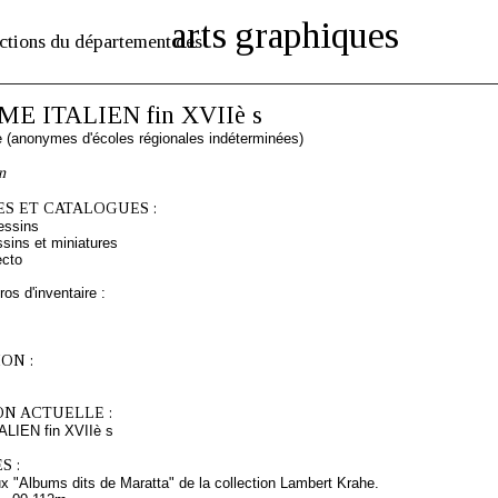
arts graphiques
ctions du département des
 ITALIEN fin XVIIè s
ne (anonymes d'écoles régionales indéterminées)
n
S ET CATALOGUES :
essins
sins et miniatures
ecto
os d'inventaire :
ON :
ON ACTUELLE :
IEN fin XVIIè s
S :
x "Albums dits de Maratta" de la collection Lambert Krahe.