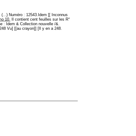
 (...) Numéro : 12543.Idem [[ Inconnus
omo 10.
Il contient cent feuilles sur les R°
e : Idem & Collection nouvelle /&.
8 Vu] [[au crayon]] [Il y en a 248.