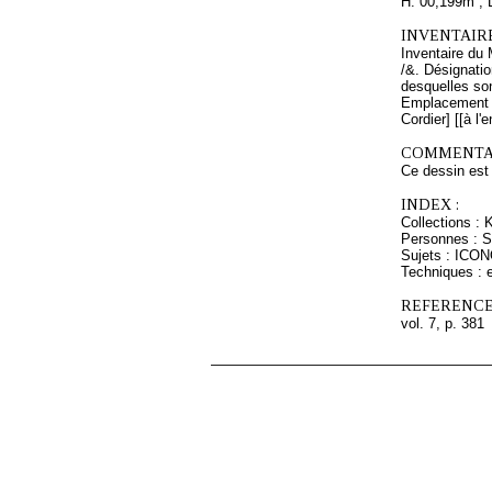
H. 00,199m ; 
INVENTAIR
Inventaire du
/&. Désignatio
desquelles son
Emplacement ac
Cordier] [[à l'
COMMENTAI
Ce dessin est
INDEX :
Collections : 
Personnes : Sa
Sujets : ICO
Techniques : e
REFERENCE
vol. 7, p. 381