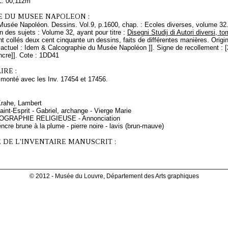
L. 00,112m
E DU MUSEE NAPOLEON :
 Musée Napoléon. Dessins. Vol.9, p.1600, chap. : Ecoles diverses, volume 32.
n des sujets : Volume 32, ayant pour titre :
Disegni Studij di Autori diversi, t
t collés deux cent cinquante un dessins, faits de différentes manières. Origin
tuel : Idem & Calcographie du Musée Napoléon ]]. Signe de recollement : [24
encre]]. Cote : 1DD41
RE :
 monté avec les Inv. 17454 et 17456.
Krahe, Lambert
int-Esprit - Gabriel, archange - Vierge Marie
NOGRAPHIE RELIGIEUSE - Annonciation
ncre brune à la plume - pierre noire - lavis (brun-mauve)
 DE L'INVENTAIRE MANUSCRIT :
© 2012 - Musée du Louvre, Département des Arts graphiques