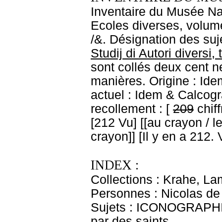
Inventaire du Musée Nap
Ecoles diverses, volume
/&. Désignation des suje
Studij di Autori diversi,
sont collés deux cent ne
manières. Origine : Id
actuel : Idem & Calcog
recollement : [
209
chif
[212 Vu] [[au crayon / le
crayon]] [Il y en a 212. 
INDEX :
Collections : Krahe, La
Personnes : Nicolas de 
Sujets : ICONOGRAPHIE
par des saints