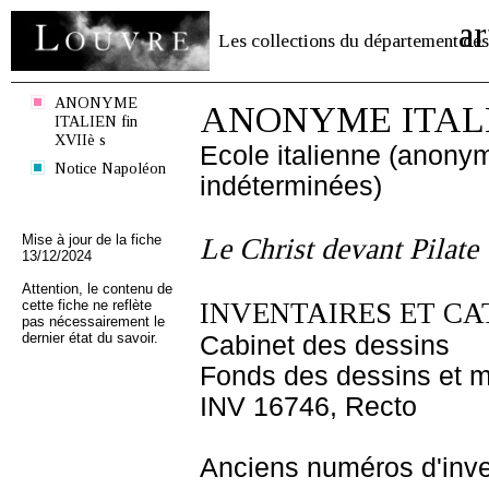
ar
Les collections du département des
ANONYME
ANONYME ITALIE
ITALIEN fin
XVIIè s
Ecole italienne (anony
Notice Napoléon
indéterminées)
Mise à jour de la fiche
Le Christ devant Pilate
13/12/2024
Attention, le contenu de
cette fiche ne reflète
INVENTAIRES ET CA
pas nécessairement le
dernier état du savoir.
Cabinet des dessins
Fonds des dessins et m
INV 16746, Recto
Anciens numéros d'inve