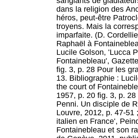
sanglants de gladiate
dans la religion des Anci
héros, peut-être Patroc
troyens. Mais la corresp
imparfaite. (D. Cordelli
Raphaël à Fontaineblea
Lucile Golson, 'Lucca Pe
Fontainebleau', Gazette 
fig. 3, p. 28 Pour les g
13. Bibliographie : Luci
the court of Fontaineble
1957, p. 20 fig. 3, p. 28
Penni. Un disciple de 
Louvre, 2012, p. 47-51 
italien en France', Pein
Fontainebleau et son ra