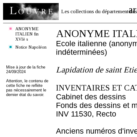
ar
Les collections du département des
ANONYME
ANONYME ITALIE
ITALIEN fin
XVIè s
Ecole italienne (anony
Notice Napoléon
indéterminées)
Mise à jour de la fiche
Lapidation de saint Eti
24/09/2024
Attention, le contenu de
cette fiche ne reflète
INVENTAIRES ET CA
pas nécessairement le
dernier état du savoir.
Cabinet des dessins
Fonds des dessins et m
INV 11530, Recto
Anciens numéros d'inve