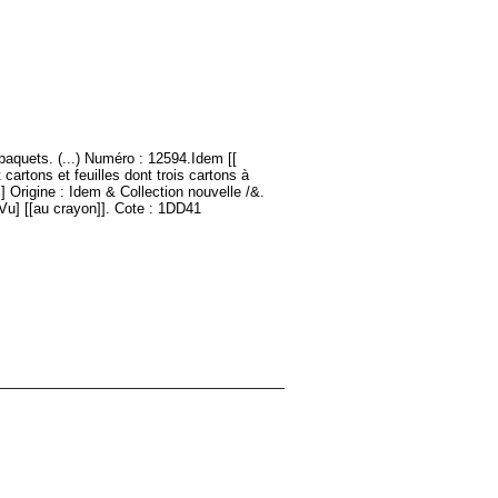
paquets. (...) Numéro : 12594.Idem [[
cartons et feuilles dont trois cartons à
 Origine : Idem & Collection nouvelle /&.
u] [[au crayon]]. Cote : 1DD41