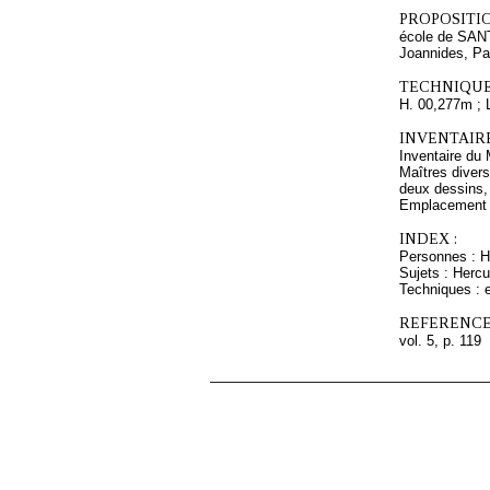
PROPOSITIO
école de SANT
Joannides, Pa
TECHNIQUE
H. 00,277m ; 
INVENTAIR
Inventaire du 
Maîtres divers
deux dessins, 
Emplacement a
INDEX :
Personnes : H
Sujets : Herc
Techniques : e
REFERENCE
vol. 5, p. 119