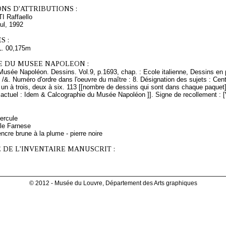
NS D'ATTRIBUTIONS :
I Raffaello
ul, 1992
S :
L. 00,175m
E DU MUSEE NAPOLEON :
Musée Napoléon. Dessins. Vol.9, p.1693, chap. : Ecole italienne, Dessins en 
 /&. Numéro d'ordre dans l'oeuvre du maître : 8. Désignation des sujets : Cent 
un à trois, deux à six. 113 [[nombre de dessins qui sont dans chaque paquet]]
ctuel : Idem & Calcographie du Musée Napoléon ]]. Signe de recollement : [V
ercule
ule Farnese
ncre brune à la plume - pierre noire
 DE L'INVENTAIRE MANUSCRIT :
© 2012 - Musée du Louvre, Département des Arts graphiques