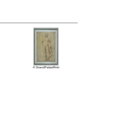
© GrandPalaisRmn