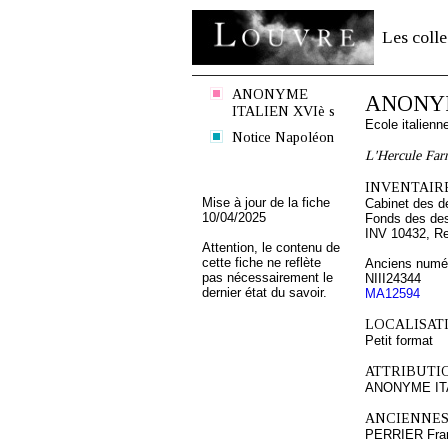
Les colle
ANONYME
ANONYM
ITALIEN XVIè s
Ecole italien
Notice Napoléon
L'Hercule Farn
INVENTAIRE
Mise à jour de la fiche
Cabinet des d
10/04/2025
Fonds des des
INV 10432, R
Attention, le contenu de
cette fiche ne reflète
Anciens numér
pas nécessairement le
NIII24344
dernier état du savoir.
MA12594
LOCALISATI
Petit format
ATTRIBUTI
ANONYME ITA
ANCIENNES
PERRIER Fra