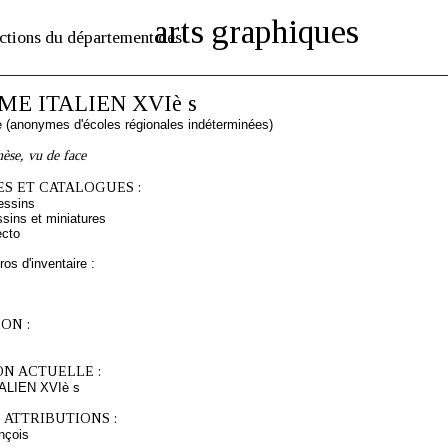
arts graphiques
ctions du département des
E ITALIEN XVIè s
ne (anonymes d'écoles régionales indéterminées)
èse, vu de face
S ET CATALOGUES :
essins
sins et miniatures
ecto
os d'inventaire :
ON :
ON ACTUELLE :
LIEN XVIè s
 ATTRIBUTIONS :
nçois