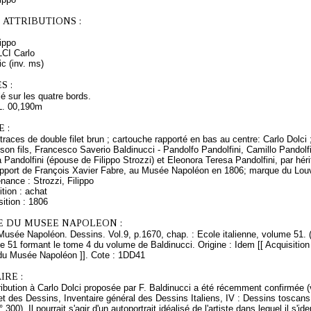
 ATTRIBUTIONS :
lippo
LCI Carlo
ic (inv. ms)
S :
é sur les quatre bords.
L. 00,190m
 :
 traces de double filet brun ; cartouche rapporté en bas au centre: Carlo Dolci
- son fils, Francesco Saverio Baldinucci - Pandolfo Pandolfini, Camillo Pandolfi
Pandolfini (épouse de Filippo Strozzi) et Eleonora Teresa Pandolfini, par héri
rapport de François Xavier Fabre, au Musée Napoléon en 1806; marque du Louv
nance : Strozzi, Filippo
tion : achat
ition : 1806
E DU MUSEE NAPOLEON :
Musée Napoléon. Dessins. Vol.9, p.1670, chap. : Ecole italienne, volume 51. 
e 51 formant le tome 4 du volume de Baldinucci. Origine : Idem [[ Acquisiti
du Musée Napoléon ]]. Cote : 1DD41
RE :
ribution à Carlo Dolci proposée par F. Baldinucci a été récemment confirmée 
t des Dessins, Inventaire général des Dessins Italiens, IV : Dessins toscans 
 300). Il pourrait s'agir d'un autoportrait idéalisé de l'artiste dans lequel il s'id