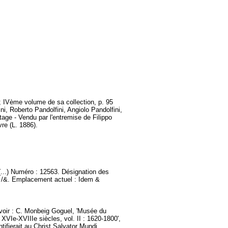
 ; IVème volume de sa collection, p. 95
ni, Roberto Pandolfini, Angiolo Pandolfini,
tage - Vendu par l'entremise de Filippo
re (L. 1886).
(...) Numéro : 12563. Désignation des
on /&. Emplacement actuel : Idem &
(voir : C. Monbeig Goguel, 'Musée du
XVIe-XVIIIe siècles, vol. II : 1620-1800',
entifierait au Christ Salvator Mundi