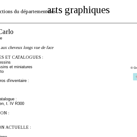
arts graphiques
ctions du département des
arlo
ne
aux cheveux longs vue de face
S ET CATALOGUES :
essins
sins et miniatures
© Gr
to
os d'inventaire :
talogue :
ien, t. IV R300
ON :
ON ACTUELLE :
lippo