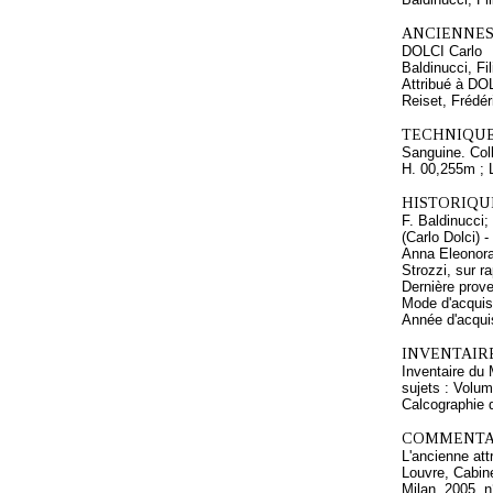
ANCIENNES
DOLCI Carlo
Baldinucci, Fi
Attribué à DO
Reiset, Frédér
TECHNIQUE
Sanguine. Coll
H. 00,255m ; 
HISTORIQUE
F. Baldinucci;
(Carlo Dolci) 
Anna Eleonora 
Strozzi, sur 
Dernière prove
Mode d'acquisi
Année d'acquis
INVENTAIR
Inventaire du 
sujets : Volum
Calcographie 
COMMENTAI
L'ancienne att
Louvre, Cabine
Milan, 2005, n°