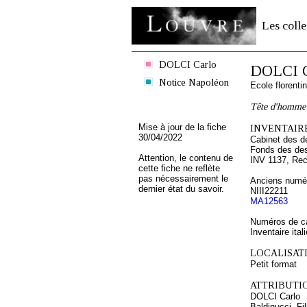
Les colle
DOLCI Carlo
DOLCI C
Notice Napoléon
Ecole florenti
Tête d'homme 
Mise à jour de la fiche
INVENTAIRE
30/04/2022
Cabinet des d
Fonds des des
Attention, le contenu de
INV 1137, Rec
cette fiche ne reflète
pas nécessairement le
Anciens numér
dernier état du savoir.
NIII22211
MA12563
Numéros de ca
Inventaire ital
LOCALISATI
Petit format
ATTRIBUTI
DOLCI Carlo
Baldinucci, Fi