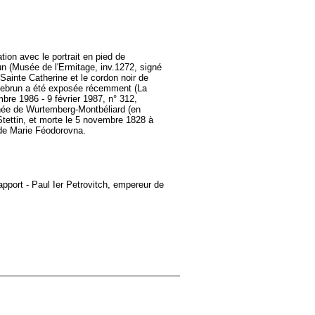
ion avec le portrait en pied de
n (Musée de l'Ermitage, inv.1272, signé
 Sainte Catherine et le cordon noir de
e-Lebrun a été exposée récemment (La
bre 1986 - 9 février 1987, n° 312,
thée de Wurtemberg-Montbéliard (en
tettin, et morte le 5 novembre 1828 à
 de Marie Féodorovna.
pport - Paul Ier Petrovitch, empereur de