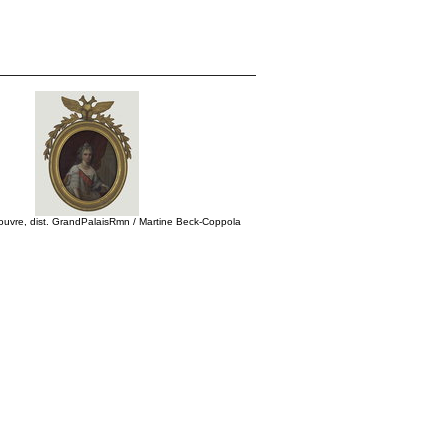
uvre, dist. GrandPalaisRmn / Martine Beck-Coppola