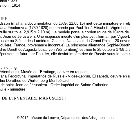
tion : legs
ition : 1914
RE :
dsson (mail à la documentation du DAG, 22.05.15) met cette miniature en relat
 Maria Feodorovna (1759-1828) commandé par Paul 1er à Elisabeth Vigée-Lebru
huile sur toile, 2,915 x 2,10 m). Le modèle porte le cordon rouge de l'Ordre de
nt Jean de Jérusalem. Une esquisse inédite d'un plus petit format, par Vigé
ussie au Siècle des Lumières, Galeries Nationales du Grand Palais, 20 novem
rticulière, France, provenance inconnue) La princesse allemande Sophie-Doro
phie-Dorothée Augusta Luisa von Württemberg) est née le 25 octobre 1759 à S
pousant le futur tsar Paul Ier, elle devint impératrice de Russie sous le nom
Schlichting
Pétersbourg, Musée de l'Ermitage, oeuvre en rapport
ria Fedorovna, impératrice de Russie - Vigée-Lebrun, Elisabeth, oeuvre en ra
hie-Dorothée de Wurtemberg-Montbéliard
 de saint Jean de Jérusalem - Ordre impérial de Sainte-Catherine
uile - miniature
 DE L'INVENTAIRE MANUSCRIT :
© 2012 - Musée du Louvre, Département des Arts graphiques