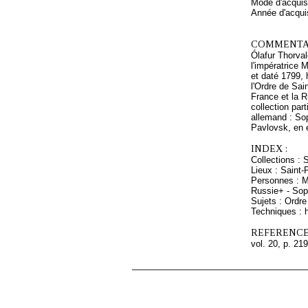
Mode d'acquisi
Année d'acquis
COMMENTAI
Ólafur Thorval
l'impératrice
et daté 1799, 
l'Ordre de Sai
France et la R
collection pa
allemand : So
Pavlovsk, en é
INDEX :
Collections : 
Lieux : Saint-
Personnes : Ma
Russie+ - Sop
Sujets : Ordre
Techniques : h
REFERENCE
vol. 20, p. 219