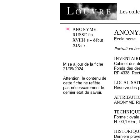
Les colle
ANONYME
ANONYME
RUSSE fin
Ecole russe
XVIIIè s - début
XIXè s
Portrait en bu
INVENTAIRE
Cabinet des d
Mise à jour de la fiche
Fonds des des
21/09/2024
RF 4338, Rec
Attention, le contenu de
LOCALISATI
cette fiche ne reflète
pas nécessairement le
Réserve des 
dernier état du savoir.
ATTRIBUTI
ANONYME RUSS
TECHNIQUE
Forme : ovale
H. 00,170m ; 
HISTORIQUE
Dernière prove