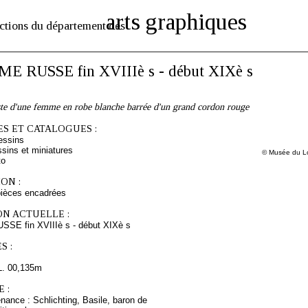
arts graphiques
ctions du département des
 RUSSE fin XVIIIè s - début XIXè s
ste d'une femme en robe blanche barrée d'un grand cordon rouge
S ET CATALOGUES :
essins
sins et miniatures
© Musée du Lo
to
ON :
pièces encadrées
ON ACTUELLE :
E fin XVIIIè s - début XIXè s
S :
L. 00,135m
 :
nance : Schlichting, Basile, baron de