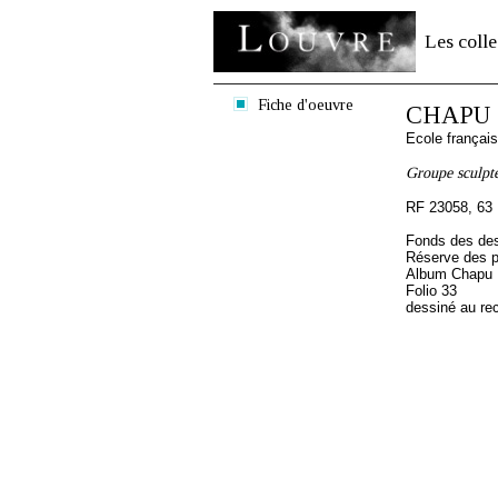
Les colle
Fiche d'oeuvre
CHAPU H
Ecole françai
Groupe sculpt
RF 23058, 63
Fonds des des
Réserve des p
Album Chapu H
Folio 33
dessiné au re