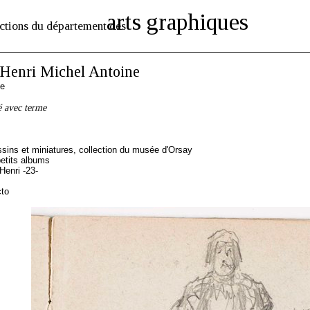
arts graphiques
ctions du département des
enri Michel Antoine
se
é avec terme
sins et miniatures, collection du musée d'Orsay
etits albums
enri -23-
cto