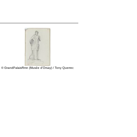
© GrandPalaisRmn (Musée d'Orsay) / Tony Querrec