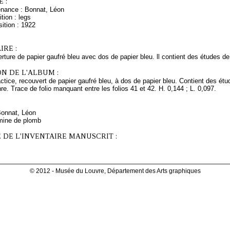
 :
enance : Bonnat, Léon
tion : legs
ition : 1922
RE :
ture de papier gaufré bleu avec dos de papier bleu. ll contient des études d
N DE L'ALBUM :
tice, recouvert de papier gaufré bleu, à dos de papier bleu. Contient des ét
e. Trace de folio manquant entre les folios 41 et 42. H. 0,144 ; L. 0,097.
Bonnat, Léon
mine de plomb
 DE L'INVENTAIRE MANUSCRIT :
© 2012 - Musée du Louvre, Département des Arts graphiques