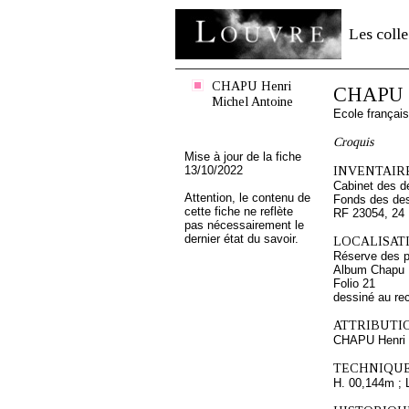
Les colle
CHAPU Henri
CHAPU H
Michel Antoine
Ecole françai
Croquis
Mise à jour de la fiche
13/10/2022
INVENTAIRE
Cabinet des d
Attention, le contenu de
Fonds des des
cette fiche ne reflète
RF 23054, 24
pas nécessairement le
dernier état du savoir.
LOCALISATI
Réserve des p
Album Chapu H
Folio 21
dessiné au re
ATTRIBUTI
CHAPU Henri 
TECHNIQUE
H. 00,144m ; 