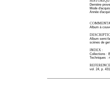
HISTORIQUE
Dernière prov
Mode d'acquisi
Année d'acquis
COMMENTAI
Album à couver
DESCRIPTIO
Album semi-fac
scènes de genr
INDEX :
Collections : 
Techniques : 
REFERENCE
vol. 24, p. 431