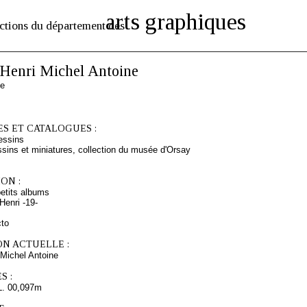
arts graphiques
ctions du département des
enri Michel Antoine
se
S ET CATALOGUES :
essins
sins et miniatures, collection du musée d'Orsay
ON :
etits albums
enri -19-
cto
ON ACTUELLE :
Michel Antoine
S :
L. 00,097m