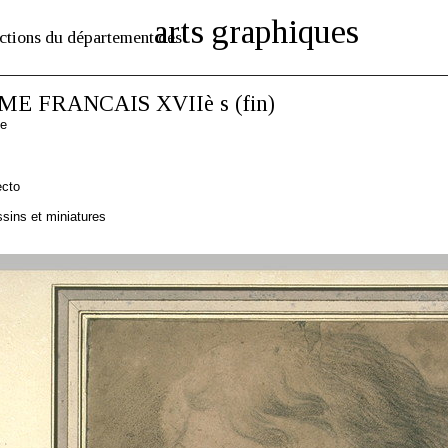
arts graphiques
ctions du département des
E FRANCAIS XVIIè s (fin)
se
ecto
sins et miniatures