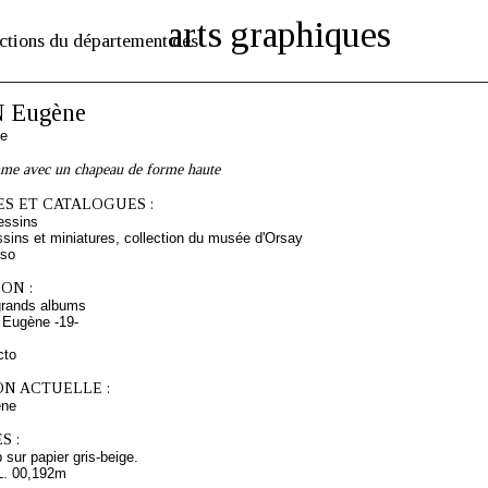
arts graphiques
ctions du département des
 Eugène
se
me avec un chapeau de forme haute
S ET CATALOGUES :
essins
sins et miniatures, collection du musée d'Orsay
rso
ON :
grands albums
 Eugène -19-
cto
ON ACTUELLE :
ne
S :
sur papier gris-beige.
L. 00,192m