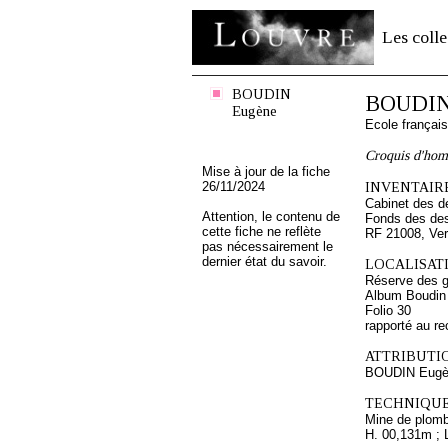
Les colle
BOUDIN
BOUDIN
Eugène
Ecole françai
Croquis d'hom
Mise à jour de la fiche
26/11/2024
INVENTAIRE
Cabinet des d
Attention, le contenu de
Fonds des des
cette fiche ne reflète
RF 21008, Ve
pas nécessairement le
dernier état du savoir.
LOCALISATI
Réserve des 
Album Boudin
Folio 30
rapporté au re
ATTRIBUTI
BOUDIN Eugè
TECHNIQUE
Mine de plomb 
H. 00,131m ; 