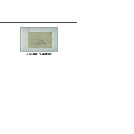
© GrandPalaisRmn