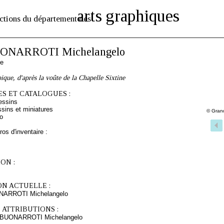
arts graphiques
ctions du département des
ONARROTI Michelangelo
ne
ique, d'après la voûte de la Chapelle Sixtine
S ET CATALOGUES :
essins
sins et miniatures
© Gran
o
os d'inventaire :
ON :
ON ACTUELLE :
NARROTI Michelangelo
 ATTRIBUTIONS :
s BUONARROTI Michelangelo