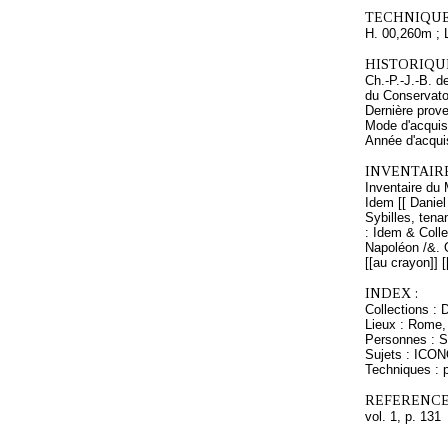
TECHNIQUE
H. 00,260m ; 
HISTORIQUE
Ch.-P.-J.-B. 
du Conservatoi
Dernière prove
Mode d'acquisi
Année d'acquis
INVENTAIR
Inventaire du 
Idem [[ Daniel
Sybilles, tena
: Idem & Colle
Napoléon /&. O
[[au crayon]] [
INDEX :
Collections : 
Lieux : Rome, 
Personnes : Si
Sujets : ICON
Techniques : p
REFERENCE
vol. 1, p. 131