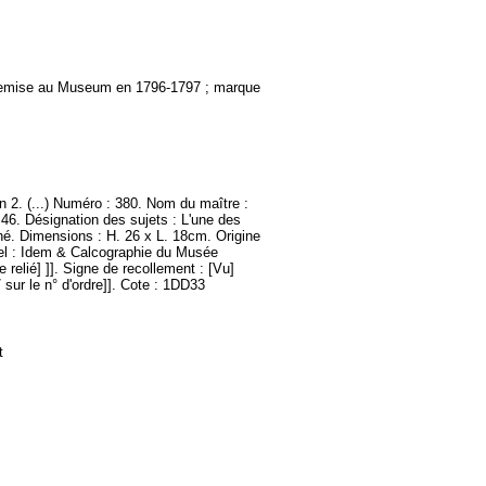
, remise au Museum en 1796-1797 ; marque
n 2. (...) Numéro : 380. Nom du maître :
: 46. Désignation des sujets : L'une des
onné. Dimensions : H. 26 x L. 18cm. Origine
tuel : Idem & Calcographie du Musée
relié] ]]. Signe de recollement : [Vu]
 / sur le n° d'ordre]]. Cote : 1DD33
t