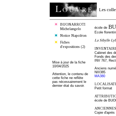
Les colle
BUONARROTI
BU
école de
Michelangelo
Ecole florenti
Notice Napoléon
La Sibylle Lyb
Fiches
d'expositions (2)
INVENTAIRE
Cabinet des d
Fonds des des
INV 767, Rect
Mise à jour de la fiche
10/04/2025
Anciens numér
NIII385
Attention, le contenu de
MA380
cette fiche ne reflète
pas nécessairement le
LOCALISATI
dernier état du savoir.
Petit format
ATTRIBUTI
école de BUO
ANCIENNES
Copie d'aprè