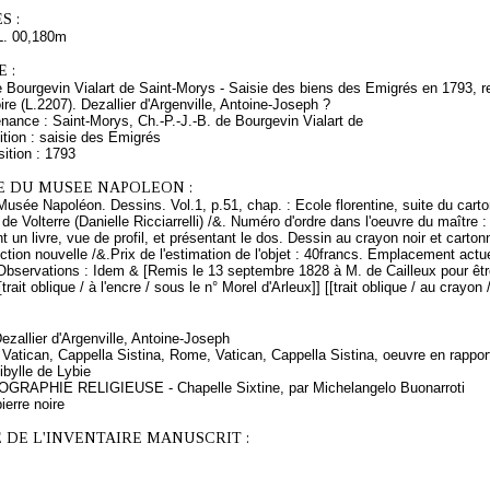
S :
L. 00,180m
 :
de Bourgevin Vialart de Saint-Morys - Saisie des biens des Emigrés en 1793
re (L.2207). Dezallier d'Argenville, Antoine-Joseph ?
nance : Saint-Morys, Ch.-P.-J.-B. de Bourgevin Vialart de
tion : saisie des Emigrés
ition : 1793
E DU MUSEE NAPOLEON :
Musée Napoléon. Dessins. Vol.1, p.51, chap. : Ecole florentine, suite du carto
 de Volterre (Danielle Ricciarrelli) /&. Numéro d'ordre dans l'oeuvre du maître 
nt un livre, vue de profil, et présentant le dos. Dessin au crayon noir et cart
ction nouvelle /&.Prix de l'estimation de l'objet : 40francs. Emplacement ac
bservations : Idem & [Remis le 13 septembre 1828 à M. de Cailleux pour être 
[trait oblique / à l'encre / sous le n° Morel d'Arleux]] [[trait oblique / au crayon
Dezallier d'Argenville, Antoine-Joseph
Vatican, Cappella Sistina, Rome, Vatican, Cappella Sistina, oeuvre en rappor
bylle de Lybie
OGRAPHIE RELIGIEUSE - Chapelle Sixtine, par Michelangelo Buonarroti
ierre noire
 DE L'INVENTAIRE MANUSCRIT :