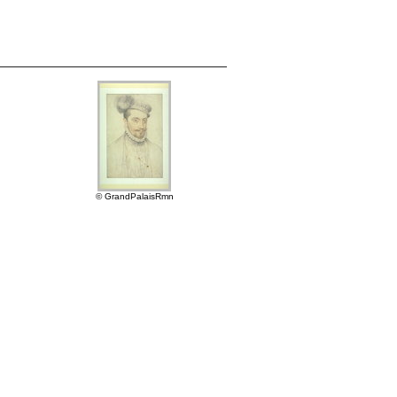
© GrandPalaisRmn