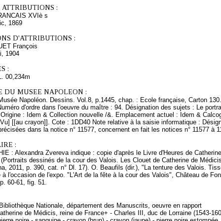
 ATTRIBUTIONS :
ANCAIS XVIè s
ic, 1869
NS D'ATTRIBUTIONS :
UET François
i, 1904
S :
L. 00,234m
E DU MUSEE NAPOLEON :
Musée Napoléon. Dessins. Vol.8, p.1445, chap. : Ecole française, Carton 130.
uméro d'ordre dans l'oeuvre du maître : 94. Désignation des sujets : Le port
 Origine : Idem & Collection nouvelle /&. Emplacement actuel : Idem & Calco
[Vu] [[au crayon]]. Cote : 1DD40 Note relative à la saisie informatique : Désign
précisées dans la notice n° 11577, concernent en fait les notices n° 11577 à 1
RE :
 : Alexandra Zvereva indique : copie d'après le Livre d'Heures de Catherine
v° (Portraits dessinés de la cour des Valois. Les Clouet de Catherine de Médici
na, 2011, p. 390, cat. n° Dl. 17). O. Beaufils (dir.), "La tenture des Valois. Ti
 à l'occasion de l'expo. "L'Art de la fête à la cour des Valois", Château de Fo
p. 60-61, fig. 51.
 Bibliothèque Nationale, département des Manuscrits, oeuvre en rapport
therine de Médicis, reine de France+ - Charles III, duc de Lorraine (1543-16
ierre noire - sanguine - crayon (brun) - crayon (jaune) - pierre noire estompée