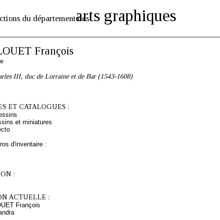
arts graphiques
ctions du département des
OUET François
se
arles III, duc de Lorraine et de Bar (1543-1608)
S ET CATALOGUES :
essins
sins et miniatures
ecto
os d'inventaire :
ON :
ON ACTUELLE :
OUET François
andra