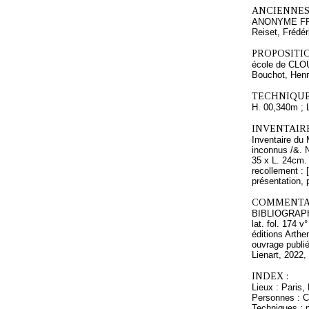
ANCIENNES
ANONYME FR
Reiset, Frédér
PROPOSITIO
école de CLO
Bouchot, Henr
TECHNIQUE
H. 00,340m ; 
INVENTAIR
Inventaire du 
inconnus /&. N
35 x L. 24cm.
recollement : 
présentation, 
COMMENTAI
BIBLIOGRAPHIE
lat. fol. 174 
éditions Arthe
ouvrage publié
Lienart, 2022, 
INDEX :
Lieux : Paris,
Personnes : Ca
Techniques : p