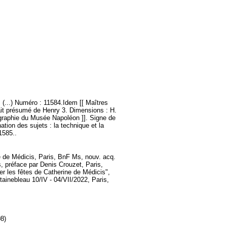
 (...) Numéro : 11584.Idem [[ Maîtres
rait présumé de Henry 3. Dimensions : H.
graphie du Musée Napoléon ]]. Signe de
ation des sujets : la technique et la
1585..
 de Médicis, Paris, BnF Ms, nouv. acq.
s, préface par Denis Crouzet, Paris,
sser les fêtes de Catherine de Médicis",
ntainebleau 10/IV - 04/VII/2022, Paris,
08)