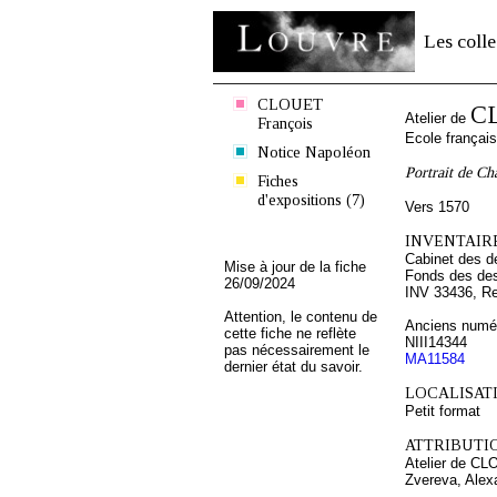
Les colle
CLOUET
CL
Atelier de
François
Ecole françai
Notice Napoléon
Portrait de Ch
Fiches
d'expositions (7)
Vers 1570
INVENTAIRE
Cabinet des d
Mise à jour de la fiche
Fonds des des
26/09/2024
INV 33436, R
Attention, le contenu de
Anciens numér
cette fiche ne reflète
NIII14344
pas nécessairement le
MA11584
dernier état du savoir.
LOCALISATI
Petit format
ATTRIBUTI
Atelier de CL
Zvereva, Alex