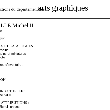
arts graphiques
ctions du département des
LE Michel II
se
ryon
S ET CATALOGUES :
essins
sins et miniatures
ecto
os d'inventaire :
ON :
ON ACTUELLE :
chel II
 ATTRIBUTIONS :
chel l'un des