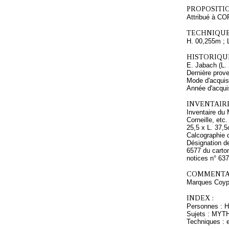
PROPOSITIO
Attribué à CO
TECHNIQUE
H. 00,255m ; 
HISTORIQUE
E. Jabach (L. 
Dernière prov
Mode d'acquisi
Année d'acquis
INVENTAIR
Inventaire du 
Corneille, etc
25,5 x L. 37,5
Calcographie d
Désignation de
6577 du carton
notices n° 63
COMMENTAI
Marques Coype
INDEX :
Personnes : H
Sujets : MYT
Techniques : e