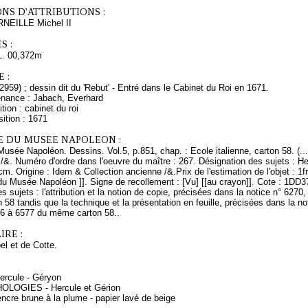
NS D'ATTRIBUTIONS :
RNEILLE Michel II
S :
L. 00,372m
 :
2959) ; dessin dit du 'Rebut' - Entré dans le Cabinet du Roi en 1671.
enance : Jabach, Everhard
tion : cabinet du roi
ition : 1671
E DU MUSEE NAPOLEON :
Musée Napoléon. Dessins. Vol.5, p.851, chap. : Ecole italienne, carton 58. (.
. /&. Numéro d'ordre dans l'oeuvre du maître : 267. Désignation des sujets : H
cm. Origine : Idem & Collection ancienne /&.Prix de l'estimation de l'objet :
u Musée Napoléon ]]. Signe de recollement : [Vu] [[au crayon]]. Cote : 1DD37 
s sujets : l'attribution et la notion de copie, précisées dans la notice n° 6270
 58 tandis que la technique et la présentation en feuille, précisées dans la no
76 à 6577 du même carton 58..
RE :
l et de Cotte.
ercule - Géryon
HOLOGIES - Hercule et Gérion
ncre brune à la plume - papier lavé de beige