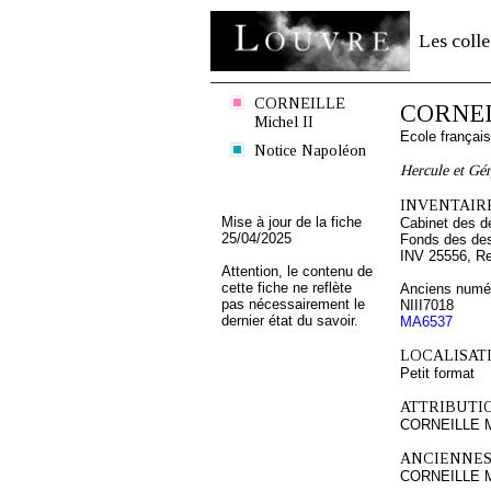
Les colle
CORNEILLE
CORNEIL
Michel II
Ecole françai
Notice Napoléon
Hercule et Gé
INVENTAIRE
Mise à jour de la fiche
Cabinet des d
25/04/2025
Fonds des des
INV 25556, R
Attention, le contenu de
cette fiche ne reflète
Anciens numér
pas nécessairement le
NIII7018
dernier état du savoir.
MA6537
LOCALISATI
Petit format
ATTRIBUTI
CORNEILLE Mi
ANCIENNES
CORNEILLE Mi