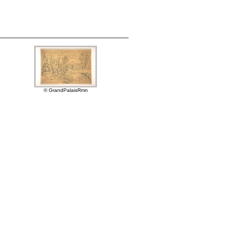
© GrandPalaisRmn