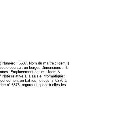
..) Numéro : 6537. Nom du maître : Idem [[
ercule poursuit un berger. Dimensions : H.
 1francs. Emplacement actuel : Idem &
Note relative à la saisie informatique :
, concernent en fait les notices n° 6270 à
tice n° 6376, regardent quant à elles les