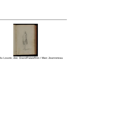
u Louvre, dist. GrandPalaisRmn / Marc Jeanneteau