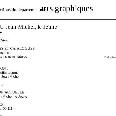
arts graphiques
ctions du département des
Jean Michel, le Jeune
se
debout
S ET CATALOGUES :
essins
sins et miniatures
© Musée d
ON :
etits albums
 Jean-Michel
cto
ON ACTUELLE :
Michel, le Jeune
S :
L. 00,111m