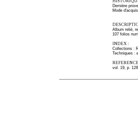
HISTORIQUE
Dernière prove
Mode d'acquisi
DESCRIPTIO
Album relié, r
107 folios num
INDEX :
Collections : 
Techniques : 
REFERENCE
vol. 19, p. 128