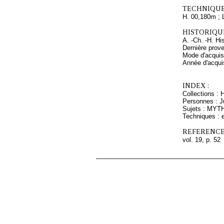
TECHNIQUE
H. 00,180m ; 
HISTORIQUE
A. -Ch. -H. Hi
Dernière prov
Mode d'acquisi
Année d'acquis
INDEX :
Collections : 
Personnes : Ju
Sujets : MYT
Techniques : e
REFERENCE
vol. 19, p. 52