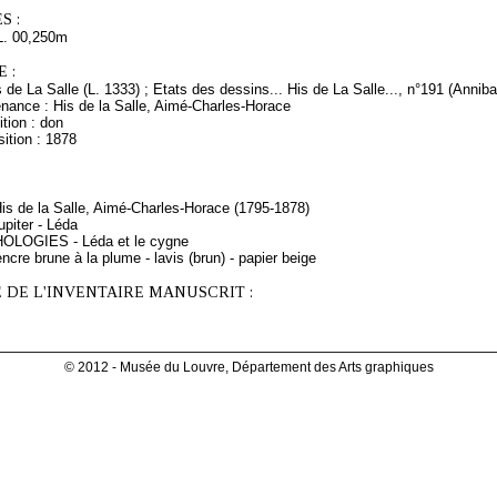
S :
L. 00,250m
 :
s de La Salle (L. 1333) ; Etats des dessins... His de La Salle..., n°191 (Annib
enance : His de la Salle, Aimé-Charles-Horace
tion : don
ition : 1878
His de la Salle, Aimé-Charles-Horace (1795-1878)
piter - Léda
HOLOGIES - Léda et le cygne
ncre brune à la plume - lavis (brun) - papier beige
 DE L'INVENTAIRE MANUSCRIT :
© 2012 - Musée du Louvre, Département des Arts graphiques