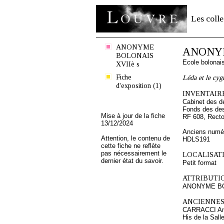
Les colle
ANONYME
ANONYM
BOLONAIS
Ecole bolonai
XVIIè s
Fiche
Léda et le cyg
d'exposition (1)
INVENTAIRE
Cabinet des d
Fonds des des
Mise à jour de la fiche
RF 608, Rect
13/12/2024
Anciens numér
Attention, le contenu de
HDLS191
cette fiche ne reflète
pas nécessairement le
LOCALISATI
dernier état du savoir.
Petit format
ATTRIBUTI
ANONYME BO
ANCIENNES
CARRACCI An
His de la Sal