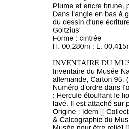
Plume et encre brune, pi
Dans l'angle en bas à g
du dessin d'une écritur
Goltzius'
Forme : cintrée
H. 00,280m ; L. 00,415
INVENTAIRE DU MU
Inventaire du Musée Nap
allemande, Carton 95. (
Numéro d'ordre dans l'o
: Hercule étouffant le l
lavé. Il est attaché sur
Origine : Idem [[ Colle
& Calcographie du Musé
Musée pour être relié] [[