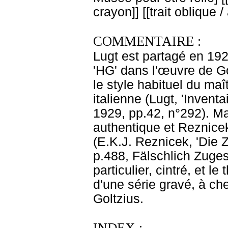
crayon]] [[trait oblique 
COMMENTAIRE :
Lugt est partagé en 19
'HG' dans l'œuvre de Gol
le style habituel du maî
italienne (Lugt, 'Invent
1929, pp.42, n°292). 
authentique et Reznicek
(E.K.J. Reznicek, 'Die 
p.488, Fälschlich Zuge
particulier, cintré, et l
d'une série gravé, à che
Goltzius.