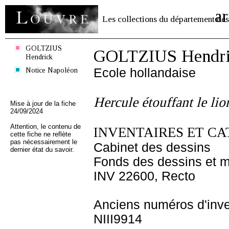
ar
Les collections du département des
GOLTZIUS
GOLTZIUS Hendri
Hendrick
Notice Napoléon
Ecole hollandaise
Hercule étouffant le li
Mise à jour de la fiche
24/09/2024
Attention, le contenu de
INVENTAIRES ET CA
cette fiche ne reflète
pas nécessairement le
Cabinet des dessins
dernier état du savoir.
Fonds des dessins et m
INV 22600, Recto
Anciens numéros d'inve
NIII9914