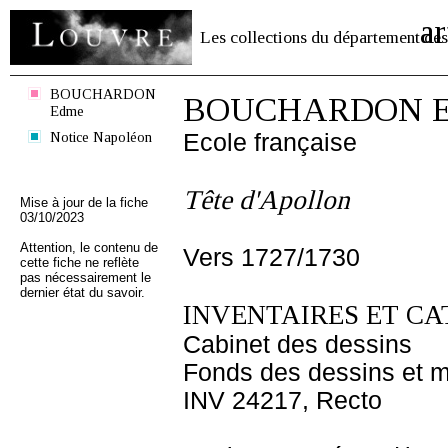
ar
Les collections du département des
BOUCHARDON
BOUCHARDON E
Edme
Notice Napoléon
Ecole française
Tête d'Apollon
Mise à jour de la fiche
03/10/2023
Attention, le contenu de
Vers 1727/1730
cette fiche ne reflète
pas nécessairement le
dernier état du savoir.
INVENTAIRES ET CA
Cabinet des dessins
Fonds des dessins et m
INV 24217, Recto