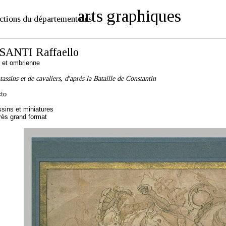
arts graphiques
ctions du département des
SANTI Raffaello
 et ombrienne
ssins et de cavaliers, d'après la Bataille de Constantin
cto
sins et miniatures
rès grand format