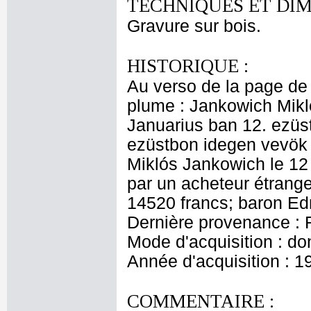
TECHNIQUES ET DIM
Gravure sur bois.
HISTORIQUE :
Au verso de la page de 
plume : Jankowich Mikló
Januarius ban 12. ezüst f
ezüstbon idegen vevök á
Miklós Jankowich le 12 j
par un acheteur étrange
14520 francs; baron Ed
Dernière provenance : 
Mode d'acquisition : do
Année d'acquisition : 1
COMMENTAIRE :