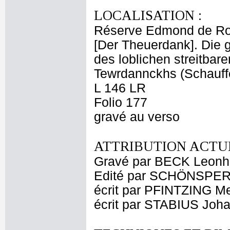
LOCALISATION :
Réserve Edmond de Ro
[Der Theuerdank]. Die g
des loblichen streitbar
Tewrdannckhs (Schauff
L 146 LR
Folio 177
gravé au verso
ATTRIBUTION ACTUE
Gravé par BECK Leonh
Edité par SCHÖNSPE
écrit par PFINTZING Me
écrit par STABIUS Joh