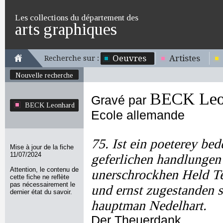
Les collections du département des
arts graphiques
Oeuvres
Artistes
Recherche sur :
Nouvelle recherche
BECK Leo
Gravé par
BECK Leonhard
Ecole allemande
75. Ist ein poeterey bed
Mise à jour de la fiche
11/07/2024
geferlichen handlungen
Attention, le contenu de
unerschrockhen Held T
cette fiche ne reflète
pas nécessairement le
und ernst zugestanden 
dernier état du savoir.
hauptman Nedelhart.
Der Theuerdank