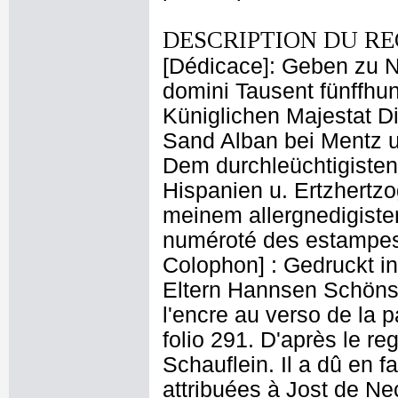
DESCRIPTION DU RE
[Dédicace]: Geben zu 
domini Tausent fünffhun
Küniglichen Majestat D
Sand Alban bei Mentz 
Dem durchleüchtigisten
Hispanien u. Ertzhertz
meinem allergnedigisten
numéroté des estampes
Colophon] : Gedruckt i
Eltern Hannsen Schöns
l'encre au verso de la 
folio 291. D'après le re
Schauflein. Il a dû en f
attribuées à Jost de Ne