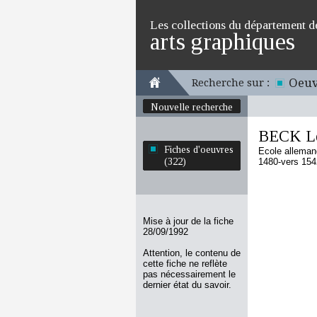
Les collections du département d
arts graphiques
Oeuv
Recherche sur :
Nouvelle recherche
BECK L
Fiches d'oeuvres
Ecole allema
(322)
1480-vers 154
Mise à jour de la fiche
28/09/1992
Attention, le contenu de
cette fiche ne reflète
pas nécessairement le
dernier état du savoir.