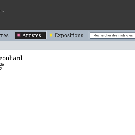
es
res
Artistes
Expositions
eonhard
nde
2