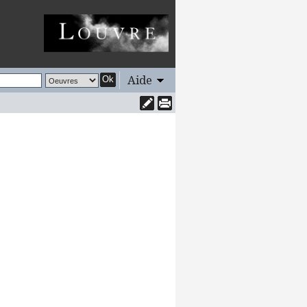
Aide
Ok