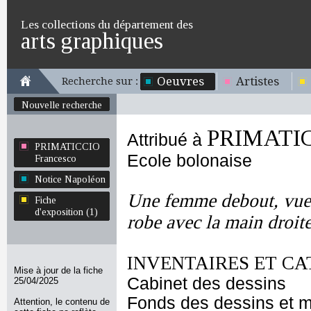
Les collections du département des
arts graphiques
Oeuvres
Artistes
Recherche sur :
Nouvelle recherche
PRIMATIC
Attribué à
PRIMATICCIO
Ecole bolonaise
Francesco
Notice Napoléon
Une femme debout, vue 
Fiche
d'exposition (1)
robe avec la main droit
INVENTAIRES ET CA
Mise à jour de la fiche
Cabinet des dessins
25/04/2025
Fonds des dessins et m
Attention, le contenu de