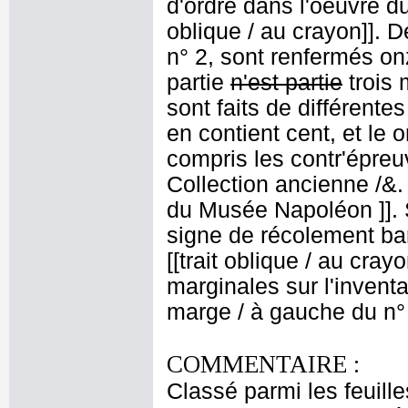
d'ordre dans l'oeuvre du
oblique / au crayon]]. D
n° 2, sont renfermés on
partie
n'est partie
trois 
sont faits de différent
en contient cent, et le 
compris les contr'épreu
Collection ancienne /&
du Musée Napoléon ]]. S
signe de récolement bar
[[trait oblique / au cray
marginales sur l'inventai
marge / à gauche du n° 
COMMENTAIRE :
Classé parmi les feuill