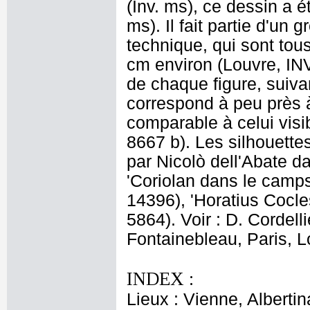
(Inv. ms), ce dessin a ét
ms). Il fait partie d'u
technique, qui sont tou
cm environ (Louvre, IN
de chaque figure, suiva
correspond à peu près à 
comparable à celui visi
8667 b). Les silhouette
par Nicolò dell'Abate da
'Coriolan dans le camps
14396), 'Horatius Cocle
5864). Voir : D. Cordelli
Fontainebleau, Paris, L
INDEX :
Lieux : Vienne, Albert