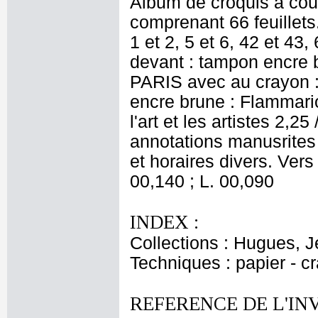
Album de croquis à couv
comprenant 66 feuillets.
1 et 2, 5 et 6, 42 et 43,
devant : tampon encre 
PARIS avec au crayon :
encre brune : Flammario
l'art et les artistes 2,2
annotations manusrites
et horaires divers. Ver
00,140 ; L. 00,090
INDEX :
Collections : Hugues, J
Techniques : papier - c
REFERENCE DE L'IN