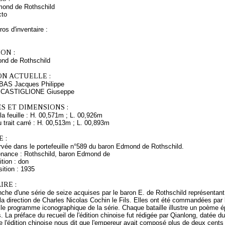
mond de Rothschild
cto
os d'inventaire :
ON :
nd de Rothschild
ON ACTUELLE :
 BAS Jacques Philippe
s CASTIGLIONE Giuseppe
S ET DIMENSIONS :
a feuille : H. 00,571m ; L. 00,926m
trait carré : H. 00,513m ; L. 00,893m
 :
vée dans le portefeuille n°589 du baron Edmond de Rothschild.
enance : Rothschild, baron Edmond de
tion : don
ition : 1935
RE :
he d'une série de seize acquises par le baron E. de Rothschild représentant 
a direction de Charles Nicolas Cochin le Fils. Elles ont été commandées par 
 le programme iconographique de la série. Chaque bataille illustre un poème 
 La préface du recueil de l'édition chinoise fut rédigée par Qianlong, datée d
de l'édition chinoise nous dit que l'empereur avait composé plus de deux cent