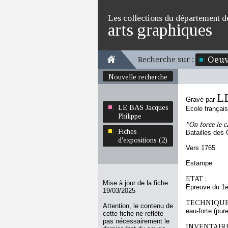
Les collections du département d
arts graphiques
Oeuv
Recherche sur :
Nouvelle recherche
LE
Gravé par
LE BAS Jacques
Ecole françai
Philippe
"On force le c
Fiches
Batailles des 
d'expositions (2)
Vers 1765
Estampe
ETAT :
Mise à jour de la fiche
Épreuve du 1e
19/03/2025
TECHNIQUE
Attention, le contenu de
eau-forte (pure
cette fiche ne reflète
pas nécessairement le
INVENTAIRE