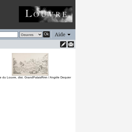
Aide
Ok
 du Louvre, dist. GrandPalaisRmn / Angèle Dequier