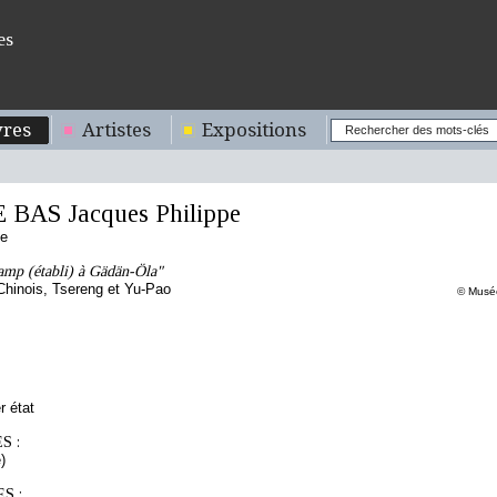
es
res
Artistes
Expositions
 BAS Jacques Philippe
se
amp (établi) à Gädän-Öla"
Chinois, Tsereng et Yu-Pao
© Musée
r état
S :
)
S :