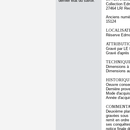
dernier état du savoir.
Collection Ed
27464 LR/ Re
Anciens numér
15124
LOCALISATI
Réserve Edmo
ATTRIBUTI
Gravé par LE
Gravé d'aprè
TECHNIQUE
Dimensions à l
Dimensions au 
HISTORIQUE
Oeuvre conser
Dernière prov
Mode d'acquisi
Année d'acquis
COMMENTAI
Deuxième planc
gravées sous l
remit en ordre
ses conquêtes.
notice finale 