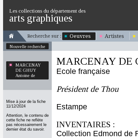
Les collections du département des
arts graphiques
Oeuvres
Artistes
Recherche sur :
Nouvelle recherche
MARCENAY DE G
MARCENAY
Ecole française
DE GHUY
Antoine de
Président de Thou
Mise à jour de la fiche
Estampe
11/12/2024
Attention, le contenu de
cette fiche ne reflète
INVENTAIRES :
pas nécessairement le
dernier état du savoir.
Collection Edmond de 