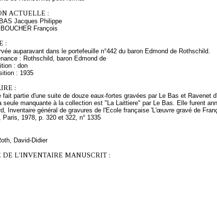
ON ACTUELLE :
 BAS Jacques Philippe
s BOUCHER François
 :
vée auparavant dans le portefeuille n°442 du baron Edmond de Rothschild.
enance : Rothschild, baron Edmond de
tion : don
ition : 1935
RE :
fait partie d'une suite de douze eaux-fortes gravées par Le Bas et Ravenet 
 seule manquante à la collection est "La Laittiere" par Le Bas. Elle furent a
d, Inventaire général de gravures de l'Ecole française 'L'œuvre gravé de Fr
, Paris, 1978, p. 320 et 322, n° 1335
Roth, David-Didier
 DE L'INVENTAIRE MANUSCRIT :