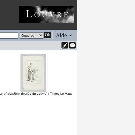
Aide
Ok
andPalaisRmn (Musée du Louvre) / Thierry Le Mage