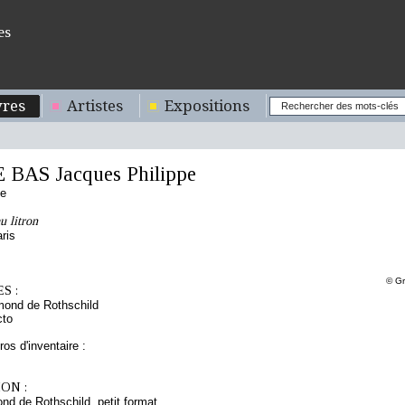
es
res
Artistes
Expositions
 BAS Jacques Philippe
se
u litron
ris
© Gr
S :
mond de Rothschild
cto
os d'inventaire :
ON :
d de Rothschild, petit format