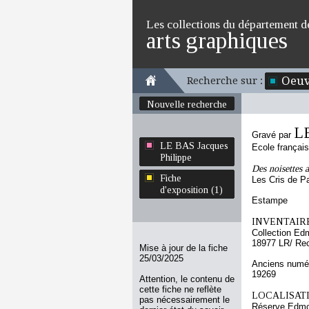
Les collections du département d
arts graphiques
Oeuv
Recherche sur :
Nouvelle recherche
LE
Gravé par
LE BAS Jacques
Ecole françai
Philippe
Des noisettes a
Fiche
Les Cris de Pa
d'exposition (1)
Estampe
INVENTAIRE
Collection Ed
18977 LR/ Re
Mise à jour de la fiche
25/03/2025
Anciens numér
19269
Attention, le contenu de
cette fiche ne reflète
LOCALISATI
pas nécessairement le
Réserve Edmon