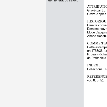
dernier état du savoir.
ATTRIBUTI
Gravé par LE
Gravé d'aprè
HISTORIQUE
Oeuvre conser
Dernière prov
Mode d'acquisi
Année d'acquis
COMMENTAI
Cette estampe 
en 1735/36. La
P. Jean-Richar
de Rothschild'
INDEX :
Collections : 
REFERENCE
vol. 8, p. 51